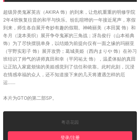
超级异类鬼冢英吉（AKIRA 饰）的到来，让危机重重的明修学院
2年4班恢复往昔的和平与快乐。纷乱喧哗的一年接近尾声，寒假
到来，师生各自展开奇妙有趣的假期。神崎丽美（本田翼 饰）和
冬月（泷本美织）展开争夺鬼冢的三角战；冴岛俊行（山本裕典
饰）为了尽快摆脱单身，以结婚为前提向仅有一面之缘的玛丽亚
（宇野实彩子 饰）展开攻势；葛城美姫（西内まりや 饰）在补习
班结识了帅气的讲师真田和幸（平冈祐太 饰），温柔体贴的真田
让正陷入家庭烦恼的美姫感觉到了信任和依靠。此时此刻，沉浸
在情感幸福的众人，还不知道接下来的几天将遭遇怎样的厄
运……
本片为GTO的第二部SP。
粤语花园
登录/注册