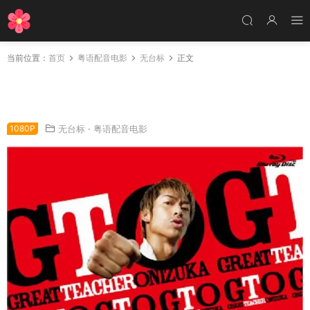
当前位置：
首页
粤语配音电影
无台标
正文
粤语配音电影GTO麻辣教师：恋爱教典 麻辣教师
SP2 正月スペシャル！冬休みも熱血授業だ
1080P
无台标
·
粤语配音电影