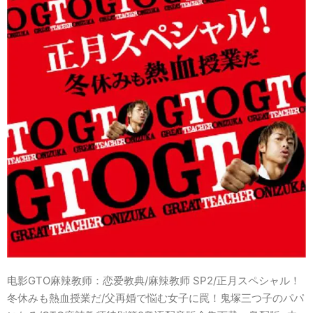
电影GTO麻辣教师：恋爱教典/麻辣教师 SP2/正月スペシャル！
冬休みも熱血授業だ/父再婚で悩む女子に罠！鬼塚三つ子のパパ