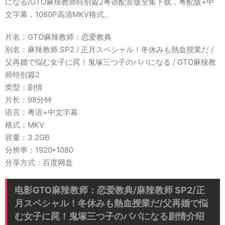
になる/GTO麻辣教师特别篇2粤语配音版全集下载，粤配版+中
文字幕，1080P高清MKV格式。
片名：GTO麻辣教师：恋爱教典
别名：麻辣教师 SP2 / 正月スペシャル！冬休みも熱血授業だ /
父再婚で悩む女子に罠！鬼塚三つ子のパパになる / GTO麻辣教
师特别篇2
类型：剧情
片长：98分钟
语言：粤语+中文字幕
格式：MKV
容量：3.2GB
分辨率：1920*1080
分享方式：百度网盘
电影GTO麻辣教师：恋爱教典/麻辣教师 SP2/正
月スペシャル！冬休みも熱血授業だ/父再婚で悩
む女子に罠！鬼塚三つ子のパパになる剧情介绍