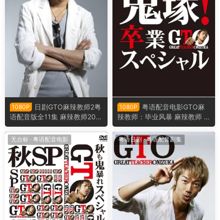
日剧GTO麻辣教师2粤
粤语配音电影GTO麻
1080P
1080P
语配音版全11集 麻辣教师201
辣教师：毕业风暴 麻辣教师 S
4粤语版
P3 GTO完結編～さらば鬼
塚！卒業スペシャル
无台标
·
粤语配音电影
粤语日剧
·
粤语配音剧集