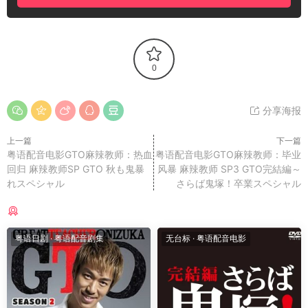
0
分享海报
上一篇
下一篇
粤语配音电影GTO麻辣教师：热血
粤语配音电影GTO麻辣教师：毕业
回归 麻辣教师SP GTO 秋も鬼暴
风暴 麻辣教师 SP3 GTO完結編～
れスペシャル
さらば鬼塚！卒業スペシャル
猜你喜欢
粤语日剧
·
粤语配音剧集
无台标
·
粤语配音电影