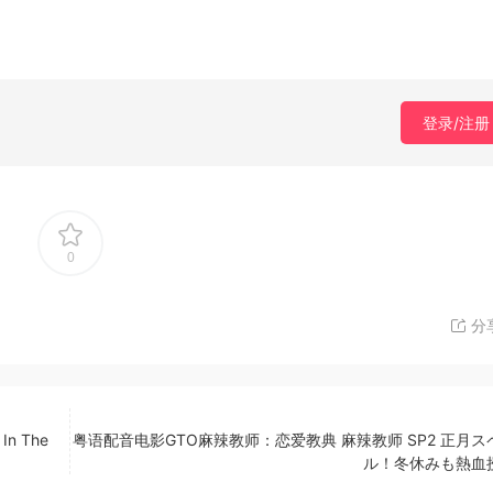
登录/注册
0
分
n The
粤语配音电影GTO麻辣教师：恋爱教典 麻辣教师 SP2 正月ス
ル！冬休みも熱血