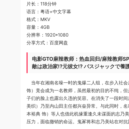
片长：118分钟
语言：粤语+中文字幕
格式：MKV
容量：4GB
分辨率：1920*1080
分享方式：百度网盘
电影GTO麻辣教师：热血回归/麻辣教师SP
敵は政治家!?元彼女!? バスジャックで養
当年在湘南名噪一时的鬼爆二人组，在步入社会后
饰）竟会成为一名教师，虽然最初的目的不纯，但
子们的脸上也露出久违的笑容。在消失了一段时间
美织）乃至内山田主任都兴奋异常。与此同时，名
本裕典 饰）等人也借此机缘重逢久未谋面的志乃
压力，面临撤销的命运。鬼冢将和志乃美站在对抗