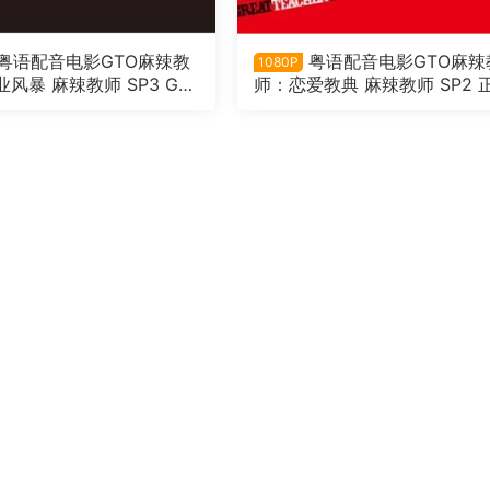
粤语配音电影GTO麻辣教
粤语配音电影GTO麻辣
1080P
风暴 麻辣教师 SP3 GT
师：恋爱教典 麻辣教师 SP2 
編～さらば鬼塚！卒業スペ
月スペシャル！冬休みも熱血
業だ