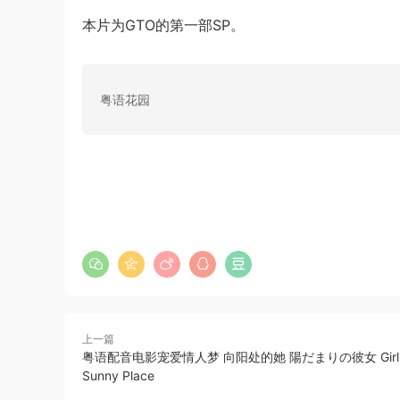
本片为GTO的第一部SP。
粤语花园
上一篇
粤语配音电影宠爱情人梦 向阳处的她 陽だまりの彼女 Girl I
Sunny Place