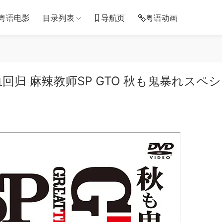
粤语电影
目录列表
导航页
粤语动画
回归 麻辣教师SP GTO 秋も鬼暴れスペ