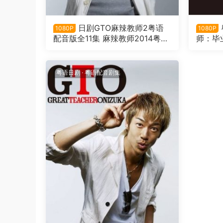
日剧GTO麻辣教师2粤语
1080P
1080P
配音版全11集 麻辣教师2014粤语
师：毕业
版
O完結
シャル
粤语日剧
·
粤语配音剧集