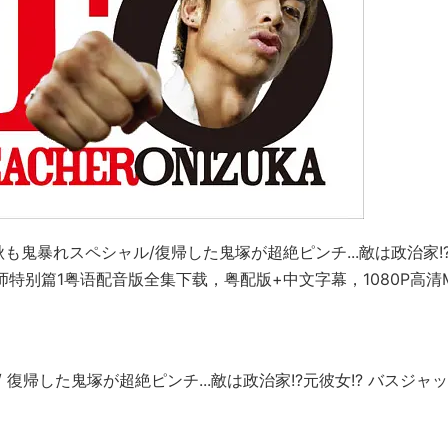
 秋も鬼暴れスペシャル/復帰した鬼塚が超絶ピンチ...敵は政治家!
教师特别篇1粤语配音版全集下载，粤配版+中文字幕，1080P高清
/ 復帰した鬼塚が超絶ピンチ...敵は政治家!?元彼女!? バスジャ