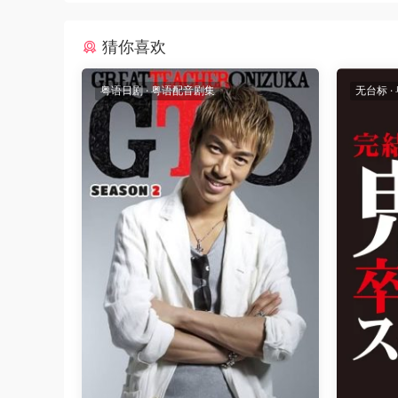
猜你喜欢
粤语日剧
·
粤语配音剧集
无台标
·