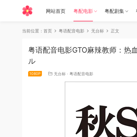
网站首页
粤配电影
粤配剧集
当前位置：
首页
粤语配音电影
无台标
正文
粤语配音电影GTO麻辣教师：热血
ル
1080P
无台标
·
粤语配音电影