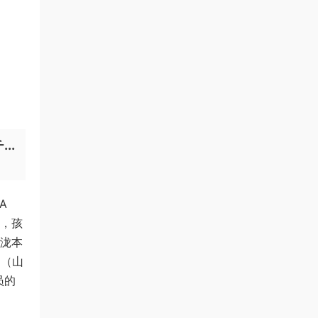
..
A
决，孩
（泷本
岛（山
员的