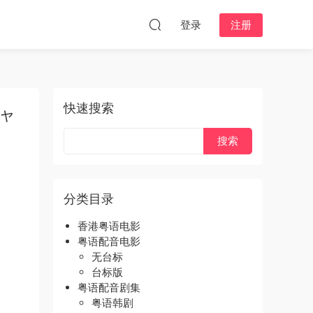
登录
注册
快速搜索
シャ
分类目录
香港粤语电影
粤语配音电影
无台标
台标版
粤语配音剧集
粤语韩剧