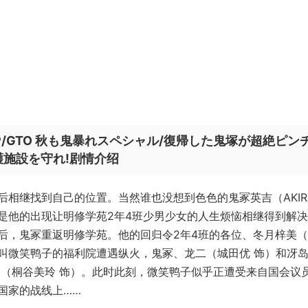
/GTO 秋も鬼暴れスペシャル/復帰した鬼塚が超絶ピンチ.
護施設を守れ!剧情介绍
相继找到自己的位置。当然谁也没想到色色的鬼冢英吉（AKIR
是他的出现让明修学苑2年4班少男少女的人生烦恼相继得到解
后，鬼冢重返明修学苑。他的回归令2年4班的各位、冬月梓美
叫微笑鸭子的福利院遭遇纵火，鬼冢、龙二（城田优 饰）和冴
美（桐谷美玲 饰）。此时此刻，微笑鸭子似乎正遭受来自国会议
国家的战线上……