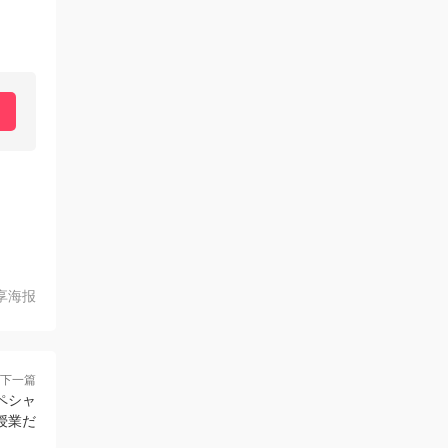
享海报
下一篇
ペシャ
授業だ