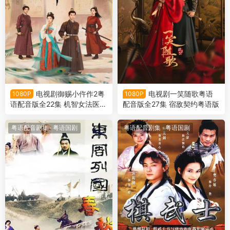
电视剧御赐小仵作2粤
电视剧一笑随歌粤语
1080P
1080P
语配音版全22集 机智女法医2
配音版全27集 宿敌契约粤语版
粤语版
粤语配音剧集
·
粤语国剧
粤语配音剧集
·
粤语国剧