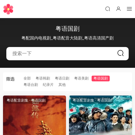
粤语国剧
粤配国内电视剧_粤语配音大陆剧_粤语高清国产剧
全部
粤语韩剧
粤语日剧
粤语美剧
粤语国剧
筛选
粤语台剧
纪录片
其他
粤语配音剧集
·
粤语国剧
粤语配音剧集
·
粤语国剧