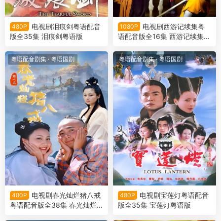
电视剧泪痕剑粤语配音
电视剧西游记续集粤
480P
1080P
版全35集 泪痕剑粤语版
语配音版全16集 西游记续集粤
语版
粤语配音剧集
·
粤语国剧
粤语配音剧集
·
粤语国剧
电视剧春光灿烂猪八戒
电视剧宝莲灯粤语配音
480P
480P
粤语配音版全38集 春光灿烂
版全35集 宝莲灯粤语版
猪八戒粤语版