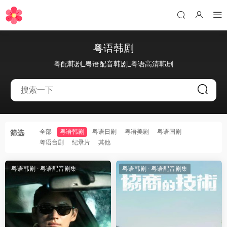
粤语韩剧
粤配韩剧_粤语配音韩剧_粤语高清韩剧
全部
粤语韩剧
粤语日剧
粤语美剧
粤语国剧
筛选
粤语台剧
纪录片
其他
粤语韩剧
·
粤语配音剧集
粤语韩剧
·
粤语配音剧集