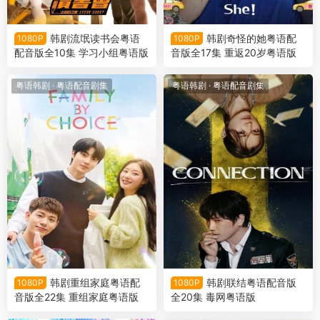
韩剧流氓读书会粤语
韩剧奇怪的她粤语配
1080P
1080P
配音版全10集 学习小组粤语版
音版全17集 重返20岁粤语版
粤语韩剧
·
粤语配音剧集
粤语韩剧
·
粤语配音剧集
韩剧重组家庭粤语配
韩剧联结粤语配音版
1080P
1080P
音版全22集 重组家庭粤语版
全20集 毒网粤语版