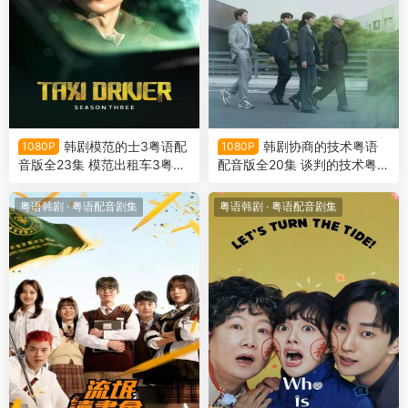
韩剧模范的士3粤语配
韩剧协商的技术粤语
1080P
1080P
音版全23集 模范出租车3粤语
配音版全20集 谈判的技术粤语
版
版
粤语韩剧
·
粤语配音剧集
粤语韩剧
·
粤语配音剧集