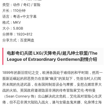
类型：动作 / 奇幻 / 冒险
片长：110分钟
语言：粤语+中文字幕
格式：MKV
大小：5.8GB
分辨率：1920*812
分享方式：百度网盘
电影奇幻兵团 LXG/天降奇兵/超凡绅士联盟/The
League of Extraordinary Gentlemen剧情介绍
1899年的新旧世纪之交，欧洲各国处于难得的和平时期，然而一
股新近崛起的邪恶势力在首脑“幽灵”的策划下，凭借当时人们闻
所未闻的先进武器，在各国间制造误会与摩擦，妄想点燃世界大
战的火焰。英国政府邀请隐居非洲的传奇冒险家艾伦·考特曼
（Sean Connery 饰）出山解决此次危机，艾伦虽对冒险心生厌
倦，但不忍非洲大陆陷入战火，遂与女吸血鬼米娜、化身博士海