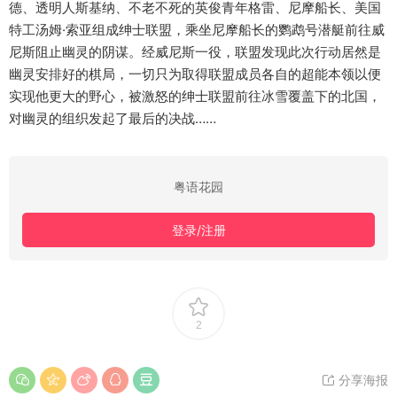
德、透明人斯基纳、不老不死的英俊青年格雷、尼摩船长、美国
特工汤姆·索亚组成绅士联盟，乘坐尼摩船长的鹦鹉号潜艇前往威
尼斯阻止幽灵的阴谋。经威尼斯一役，联盟发现此次行动居然是
幽灵安排好的棋局，一切只为取得联盟成员各自的超能本领以便
实现他更大的野心，被激怒的绅士联盟前往冰雪覆盖下的北国，
对幽灵的组织发起了最后的决战……
粤语花园
登录/注册
2
分享海报