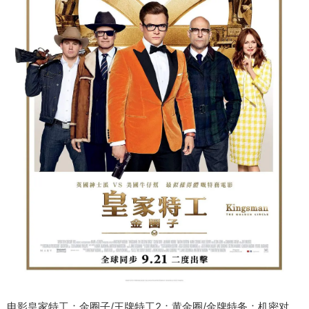
电影皇家特工：金圈子/王牌特工2：黄金圈/金牌特务：机密对