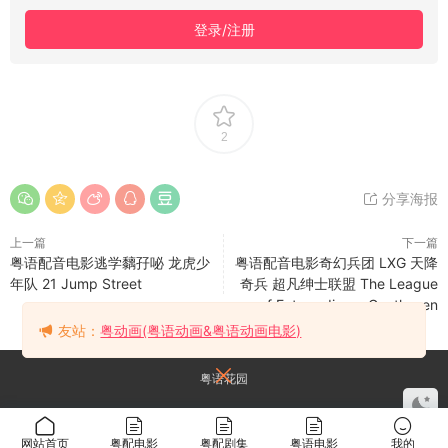
登录/注册
2
分享海报
上一篇
下一篇
粤语配音电影逃学黐孖咇 龙虎少
粤语配音电影奇幻兵团 LXG 天降
年队 21 Jump Street
奇兵 超凡绅士联盟 The League
of Extraordinary Gentlemen
友站：
粤动画(粤语动画&粤语动画电影)
粤语花园
网站首页
粤配电影
粤配剧集
粤语电影
我的