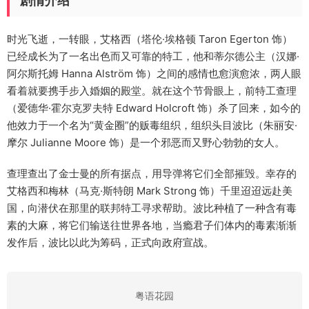
剧情介绍
时光飞逝，一转眼，艾格西（塔伦·埃格顿 Taron Egerton 饰）
已经成长为了一名出色而又可靠的特工，他和蒂尔德公主（汉娜·
阿尔斯托姆 Hanna Alström 饰）之间的感情也愈演愈浓，两人眼
看着就要携手步入婚姻的殿堂。就在这个节骨眼上，前特工查理
（爱德华·霍尔克罗夫特 Edward Holcroft 饰）杀了回来，如今的
他效力于一个名为“黄金圈”的贩毒组织，组织头目波比（朱丽安·
摩尔 Julianne Moore 饰）是一个邪恶而又野心勃勃的女人。
查理查出了金士曼的所有据点，用导弹将它们全部摧毁。幸存的
艾格西和梅林（马克·斯特朗 Mark Strong 饰）千里迢迢远赴美
国，向潜伏在那里的联邦特工寻求帮助。波比种植了一种含有毒
素的大麻，将它们输送往世界各地，当瘾君子们体内的毒素渐渐
发作后，波比以此为筹码，正式向政府宣战。
粤语花园