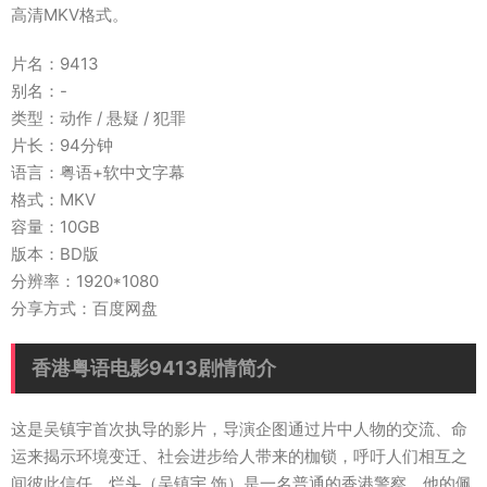
高清MKV格式。
片名：9413
别名：-
类型：动作 / 悬疑 / 犯罪
片长：94分钟
语言：粤语+软中文字幕
格式：MKV
容量：10GB
版本：BD版
分辨率：1920*1080
分享方式：百度网盘
香港粤语电影9413剧情简介
这是吴镇宇首次执导的影片，导演企图通过片中人物的交流、命
运来揭示环境变迁、社会进步给人带来的枷锁，呼吁人们相互之
间彼此信任。烂头（吴镇宇 饰）是一名普通的香港警察，他的佩