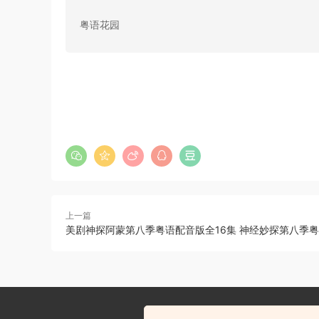
粤语花园
上一篇
美剧神探阿蒙第八季粤语配音版全16集 神经妙探第八季
粤语配音电影亡命感应 前兆
死亡预感 Premonition
去瞅瞅看