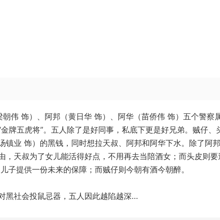
梁朝伟 饰）、阿邦（黄日华 饰）、阿华（苗侨伟 饰）五个警察
“金牌五虎将”。五人除了是好同事，私底下更是好兄弟。贼仔、
汤镇业 饰）的黑钱，同时想拉天叔、阿邦和阿华下水。除了阿
由，天叔为了女儿能活得好点，不用再去当陪酒女；而头皮则要
和儿子提供一份未来的保障；而贼仔则今朝有酒今朝醉。
对黑社会投鼠忌器，五人因此越陷越深…