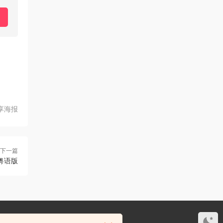
享海报
下一篇
粤语版