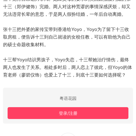
十三（郑伊健饰）完婚。两人对这种荒谬的事情深感厌烦，却又
无法违背长辈的意思，于是两人假扮结婚，一年后自动离婚。
张十三把外婆的家传宝带到香港给Yoyo，Yoyo为了留下十三收
取房租，便告诉十三到自己就读的女校任教，可以有助他为自己
的硕士命题收集材料。
十三帮Yoyo结识男孩子，Yoyo失恋，十三帮她治疗情伤，最终
两人也发生了关系。相处多时后，两人恋上了彼此，但Yoyo的体
育老师（廖碧仪饰）也爱上了十三，到底十三要如何选择呢？
粤语花园
登录/注册