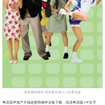
我老婆唔够秤 我老婆未满十八岁粤语版
粤语原声港产片我老婆唔够秤全集下载，高清粤语版+中文字