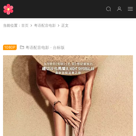
当前位置：
首页
粤语配音电影
正文
粤语配音电影诡老 老去 Old
1080P
粤语配音电影
·
台标版