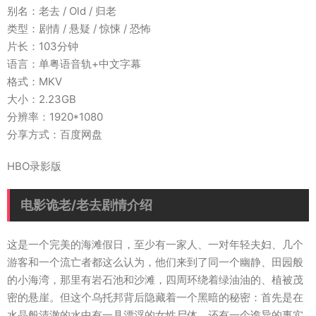
别名：老去 / Old / 归老
类型：剧情 / 悬疑 / 惊悚 / 恐怖
片长：103分钟
语言：单粤语音轨+中文字幕
格式：MKV
大小：2.23GB
分辨率：1920*1080
分享方式：百度网盘
HBO录影版
电影诡老/老去剧情介绍
这是一个完美的海滩假日，至少有一家人、一对年轻夫妇、几个
游客和一个流亡者都这么认为，他们来到了同一个幽静、田园般
的小海湾，那里有岩石池和沙滩，四周环绕着绿油油的、植被茂
密的悬崖。但这个乌托邦背后隐藏着一个黑暗的秘密：首先是在
水晶般清澈的水中有一具漂浮的女性尸体。还有一个诡异的事实