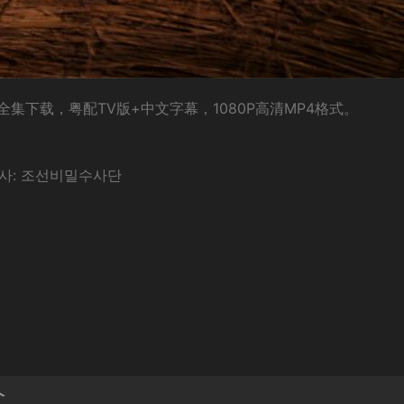
下载，粤配TV版+中文字幕，1080P高清MP4格式。
암행어사: 조선비밀수사단
介