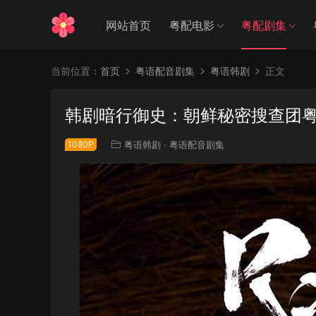
网站首页
粤配电影
粤配剧集
当前位置：
首页
粤语配音剧集
粤语韩剧
正文
韩剧暗行御史：朝鲜秘密搜查团粤
1080P
粤语韩剧
·
粤语配音剧集