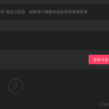
御史”将惩治恶政、剷除贪污腐败的喜剧悬疑搜查故事。
登录/注册
0
分