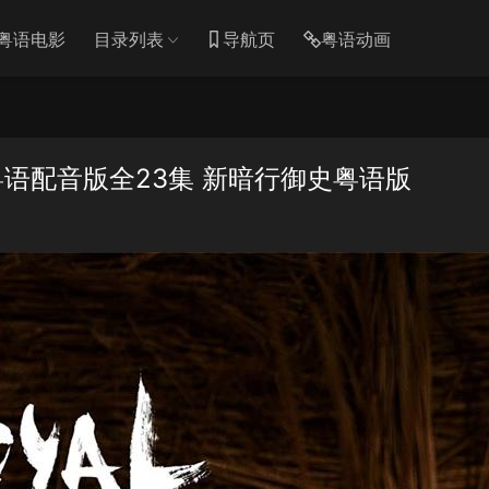
粤语电影
目录列表
导航页
粤语动画
语配音版全23集 新暗行御史粤语版