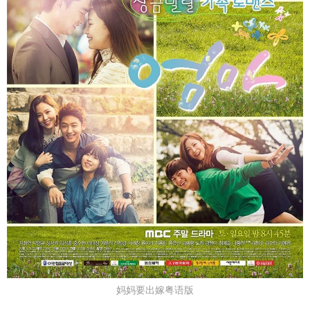
妈妈要出嫁粤语版