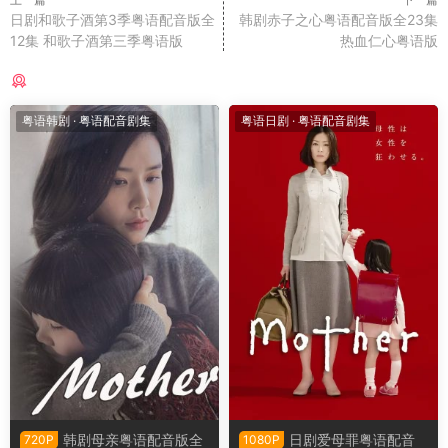
日剧和歌子酒第3季粤语配音版全
韩剧赤子之心粤语配音版全23集
12集 和歌子酒第三季粤语版
热血仁心粤语版
猜你喜欢
粤语韩剧
·
粤语配音剧集
粤语日剧
·
粤语配音剧集
韩剧母亲粤语配音版全
日剧爱母罪粤语配音
720P
1080P