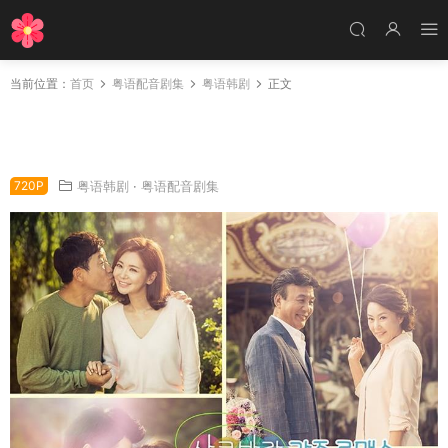
当前位置：
首页
粤语配音剧集
粤语韩剧
正文
韩剧妈妈要出嫁粤语配音版全62集 妈妈要出嫁
粤语版
720P
粤语韩剧
·
粤语配音剧集