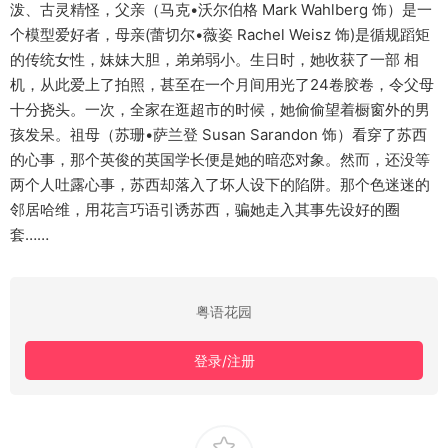
泼、古灵精怪，父亲（马克•沃尔伯格 Mark Wahlberg 饰）是一
个模型爱好者，母亲(蕾切尔•薇姿 Rachel Weisz 饰)是循规蹈矩
的传统女性，妹妹大胆，弟弟弱小。生日时，她收获了一部 相
机，从此爱上了拍照，甚至在一个月间用光了24卷胶卷，令父母
十分挠头。一次，全家在逛超市的时候，她偷偷望着橱窗外的男
孩发呆。祖母（苏珊•萨兰登 Susan Sarandon 饰）看穿了苏西
的心事，那个英俊的英国学长便是她的暗恋对象。然而，还没等
两个人吐露心事，苏西却落入了坏人设下的陷阱。那个色迷迷的
邻居哈维，用花言巧语引诱苏西，骗她走入其事先设好的圈
套……
粤语花园
登录/注册