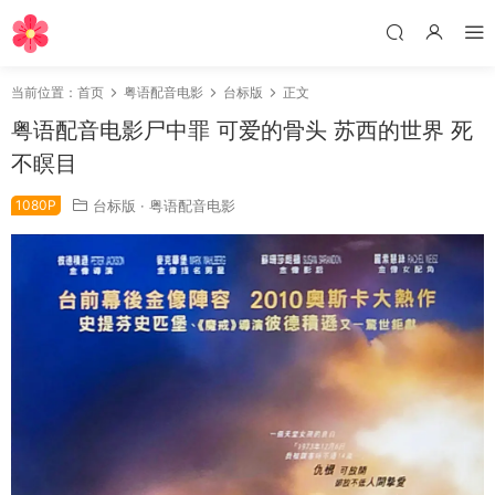
当前位置：
首页
粤语配音电影
台标版
正文
粤语配音电影尸中罪 可爱的骨头 苏西的世界 死
不瞑目
1080P
台标版
·
粤语配音电影