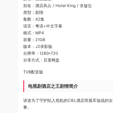
别名：酒店风云 / Hotel King / 호텔킹
类型：剧情
集数：42集
语言：粤语+中文字幕
格式：MP4
容量：21GB
版本：J2录影版
分辨率：1280*720
分享方式：百度网盘
TVB配音版
电视剧酒店之王剧情简介
讲述为了守护陷入危机的CIEL酒店而孤军奋战的
事。