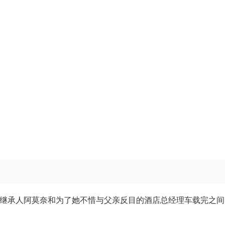
女继承人阿莫奈和为了她不惜与父亲反目的酒店总经理车载完之