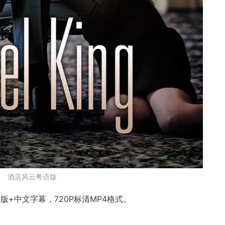
酒店风云粤语版
+中文字幕，720P标清MP4格式。