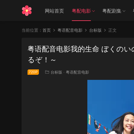
网站首页
粤配电影
粤配剧集
当前位置：
首页
粤语配音电影
台标版
正文
粤语配音电影我的生命 ぼくのい
るぞ！～
720P
台标版
·
粤语配音电影