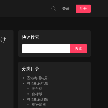
登录
注册
快速搜索
つけ
分类目录
香港粤语电影
粤语配音电影
无台标
台标版
粤语配音剧集
粤语韩剧