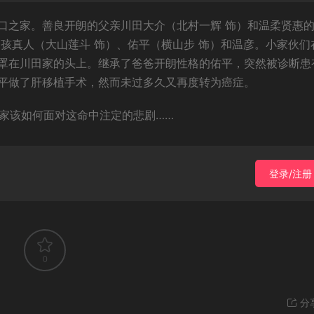
口之家。善良开朗的父亲川田大介（北村一辉 饰）和温柔贤惠
孩真人（大山莲斗 饰）、佑平（横山步 饰）和温彦。小家伙们
罩在川田家的头上。继承了爸爸开朗性格的佑平，突然被诊断患
平做了肝移植手术，然而未过多久又再度转为癌症。
田家该如何面对这命中注定的悲剧……
登录/注册
0
分