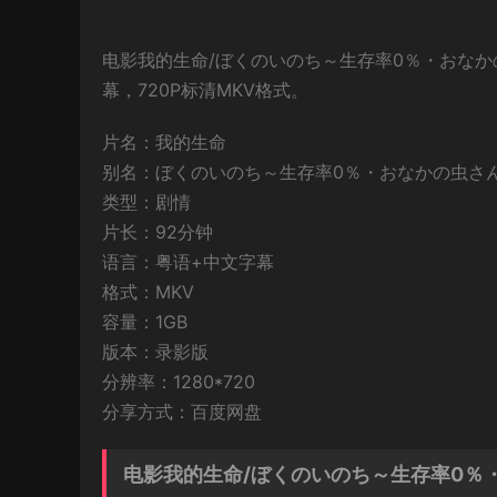
电影我的生命/ぼくのいのち～生存率0％・おな
幕，720P标清MKV格式。
片名：我的生命
别名：ぼくのいのち～生存率0％・おなかの虫さ
类型：剧情
片长：92分钟
语言：粤语+中文字幕
格式：MKV
容量：1GB
版本：录影版
分辨率：1280*720
分享方式：百度网盘
电影我的生命/ぼくのいのち～生存率0％