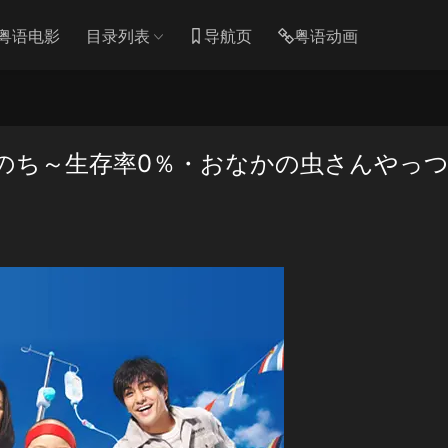
粤语电影
目录列表
导航页
粤语动画
のち～生存率0％・おなかの虫さんやっ