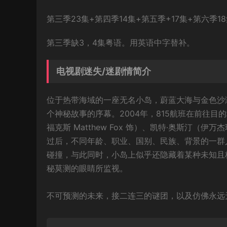
第三季23集+第四季14集+第五季+17集+第六季1
第三季缺3，4集粤语。用英语中字替补。
电视剧迷失/迷剧情简介
位于热带海域的一座无名小岛，蔚蓝大海与金色沙
个神秘故事的序幕。2004年，815航班在前往目
福克斯 Matthew Fox 饰）、凯特·奥斯汀（伊万杰琳·
过后，不同年龄、职业、国别、民族、背景的一群
碰撞，与此同时，小岛上似乎还隐藏着某种未知且
秘莫测的眼睛所监视。
不可预测的未来，接二连三的谜团，以及仿佛永远