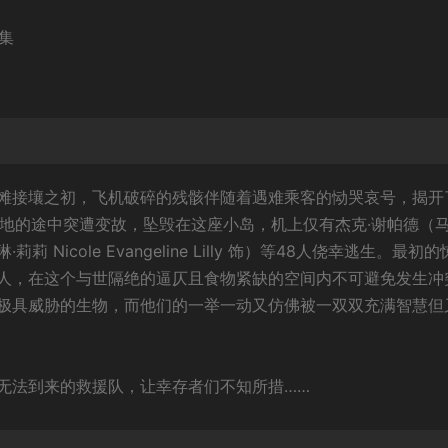
8集
滩接壤之初，飞机破碎的残骸伴随着遇难乘客的恸哭哀号，揭开
的地的途中突遭变故，坠毁在这座小岛，机上仅有杰克·谢帕德（马
莉莉 Nicole Evangeline Lilly 饰）等48人侥幸逃生。最初
人，在这个与世隔绝的逼仄且食物紧缺的空间内不可避免发生冲
极具威胁的生物，而他们的一举一动又仿佛被一双双充满智慧但
无法到来的救援队，让幸存者们不知所措……