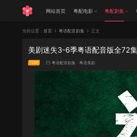
网站首页
粤配电影
粤配剧集
当前位置：
首页
粤语配音剧集
正文
美剧迷失3-6季粤语配音版全72集
720P
粤语配音剧集
·
粤语美剧