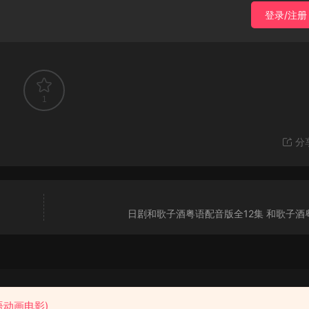
登录/注册
1
分
日剧和歌子酒粤语配音版全12集 和歌子酒
粤语花园
语动画电影)