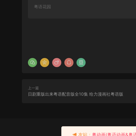
粤语花园
上一篇
日剧重版出来粤语配音版全10集 给力漫画社粤语版
粤语配音电影龙纹身的女孩
龙纹身女孩 千禧三部曲I：龙
去瞅瞅看
友站：
粤动画(粤语动画&粤
纹身的女孩 The Girl with the
10分钟前 有人购买