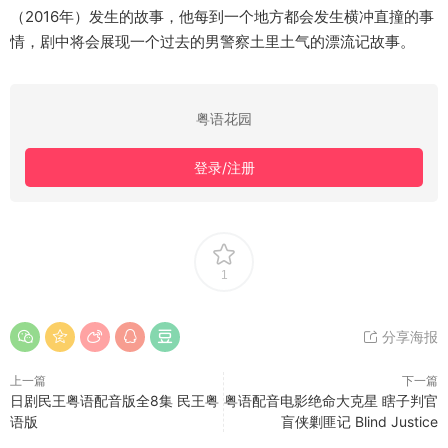
（2016年）发生的故事，他每到一个地方都会发生横冲直撞的事
情，剧中将会展现一个过去的男警察土里土气的漂流记故事。
粤语花园
登录/注册
1
分享海报
上一篇
下一篇
日剧民王粤语配音版全8集 民王粤
粤语配音电影绝命大克星 瞎子判官
语版
盲侠剿匪记 Blind Justice