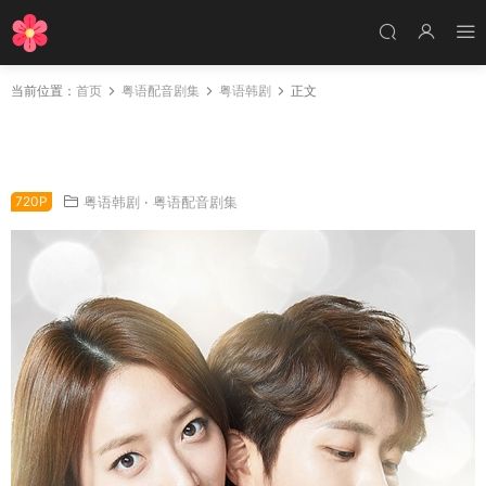
当前位置：
首页
粤语配音剧集
粤语韩剧
正文
韩剧即使恨也爱你粤语配音版全85集 讨厌也爱
你粤语版
720P
粤语韩剧
·
粤语配音剧集