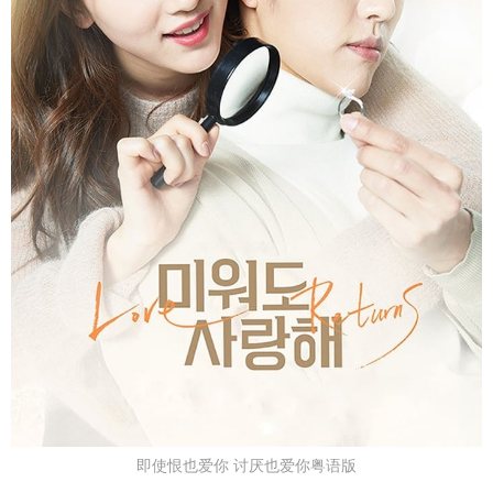
即使恨也爱你 讨厌也爱你粤语版