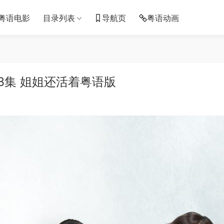
粤语电影
目录列表
导航页
粤语动画
3集 姐姐还活着粤语版