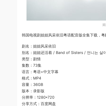
姐
韩国电视剧姐姐风采依旧粤语配音版全集下载，粤配T
剧名：姐姐风采依旧
别名：姐姐还活着 / Band of Sisters / 언니는 
类型：剧情
集数：73集
语言：粤语+中文字幕
格式：MP4
容量：36GB
版本：录影版
分辨率：1280*720
分享方式：百度网盘