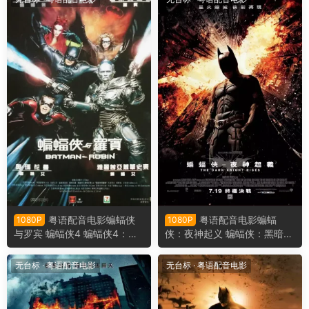
n of Justice
粤语配音电影蝙蝠侠
粤语配音电影蝙蝠
1080P
1080P
与罗宾 蝙蝠侠4 蝙蝠侠4：急
侠：夜神起义 蝙蝠侠：黑暗骑
冻人 Batman & Robin
士崛起 黑暗骑士：黎明升起
蝙蝠侠前传3：黑暗骑士崛起
无台标
·
粤语配音电影
无台标
·
粤语配音电影
The Dark Knight Rises