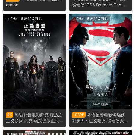
atman
蝙蝠侠1966 Batman: The Mo
vie
无台标
·
粤语配音电影
无台标
·
粤语配音电影
粤语配音电影萨克·薛达之
粤语配音电影蝙蝠侠
4K
1080P
正义联盟 扎克·施奈德版正义
对超人：正义曙光 蝙蝠侠大战
联盟 查克·史奈德之正义联盟 Z
超人：正义黎明 蝙蝠侠大战超
ack Snyder's Justice League
人 Batman v Superman: Daw
无台标
·
粤语配音电影
无台标
·
粤语配音电影