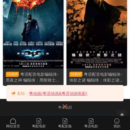
粤语配音电影蝙蝠侠-
粤语配音电影蝙蝠侠-
1080P
1080P
黑夜之神 蝙蝠侠：黑暗骑士
侠影之谜 蝙蝠侠：侠影之谜
黑暗骑士 蝙蝠侠前传2：黑暗
蝙蝠侠：开战时刻 蝙蝠侠前传
骑士 The Dark Knight
1：侠影之谜 Batman Begins
友站：
粤动画(粤语动画&粤语动画电影)
粤语花园
网站首页
粤配电影
粤配剧集
粤语电影
我的