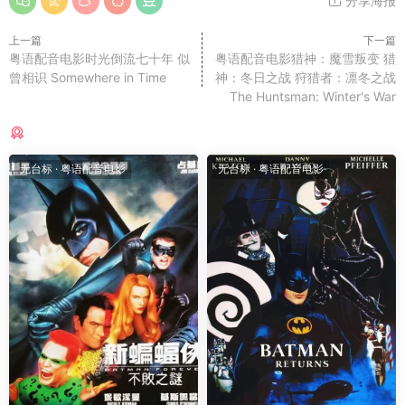
分享海报
上一篇
下一篇
粤语配音电影时光倒流七十年 似
粤语配音电影猎神：魔雪叛变 猎
曾相识 Somewhere in Time
神：冬日之战 狩猎者：凛冬之战
The Huntsman: Winter's War
猜你喜欢
无台标
·
粤语配音电影
无台标
·
粤语配音电影