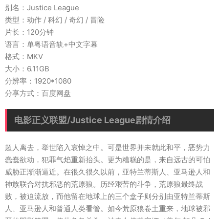
别名：Justice League
类型：动作 / 科幻 / 奇幻 / 冒险
片长：120分钟
语言：单粤语音轨+中文字幕
格式：MKV
大小：6.11GB
分辨率：1920*1080
分享方式：百度网盘
电影正义联盟/Justice League剧情介绍
超人离去，举世陷入哀悼之中。可是世界并未就此和平，恶势力
蠢蠢欲动，犯罪气焰重新抬头。更为糟糕的是，来自远古的可怕
威胁正渐渐逼近。在很久很久以前，亚特兰蒂斯人、亚马逊人和
神族联合对抗邪恶的荒原狼。历经艰苦的斗争，荒原狼最终战
败，被迫流放，而他留在地球上的三个盒子则分别由亚特兰蒂斯
人、亚马逊人和普通人类看管。如今荒原狼卷土重来，地球被邪