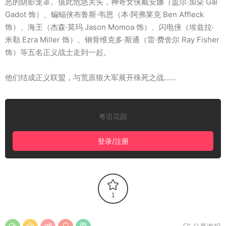
恶的阴影笼罩。值此危急关头，神奇女侠戴安娜（盖尔·加朵 Gal
Gadot 饰）、蝙蝠侠布鲁斯·韦恩（本·阿弗莱克 Ben Affleck
饰）、海王（杰森·莫玛 Jason Momoa 饰）、闪电侠（埃兹拉·
米勒 Ezra Miller 饰）、钢骨维克多·斯通（雷·费舍尔 Ray Fisher
饰）等五名正义战士走到一起。
他们结成正义联盟，与荒原狼大军展开殊死之战……
粤语花园
登录/注册
1