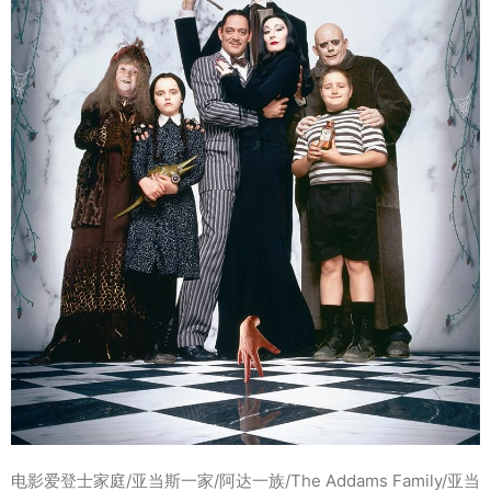
电影爱登士家庭/亚当斯一家/阿达一族/The Addams Family/亚当