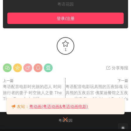
粤语花园
登录/注册
1
分享海报
上一篇
下一篇
粤语配音电影时光旅的恋人 时间
粤语配音电影玩具熊的五夜惊魂 玩
旅行者的妻子 时空旅人之妻 The
具熊的五夜后宫 佛莱迪餐馆之五夜
Time Traveler's Wife
惊魂 Five Nights at Freddy's
友站：
粤动画(粤语动画&粤语动画电影)
粤语花园