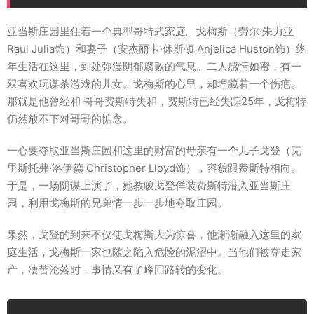
亚当斯庄园里住着一个典型哥特式家庭。戈梅斯（劳尔·朱力亚
Raul Julia饰）和妻子（安杰丽卡·休斯顿 Anjelica Huston饰）终
年生活在这里，到处弥漫阴郁腐败的气息。二人感情如蜜，有一
双喜欢玩谋杀游戏的儿女。戈梅斯的心里，却埋藏着一个伤疤。
那就是他曾经和 哥哥费斯特失和，费斯特已经失踪25年，戈梅特
仍然放不下对哥哥的惦念。
一心要夺取亚当斯庄园和这里的财富的母亲有一个儿子戈登（克
里斯托弗·洛伊德 Christopher Lloyd饰），容貌跟费斯特相向。
于是，一场阴谋上演了，她教唆戈登佯装费斯特潜入亚当斯庄
园，利用戈梅斯的兄弟情一步一步地夺取庄园。
果然，戈登的到来不仅使戈梅斯大为惊喜，他渐渐融入这里的家
庭生活，戈梅斯一家也随之陷入危险的泥沼中。当他们被夺走家
产，凄苦沦落时，事情又有了峰回路转的变化。