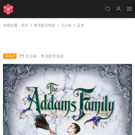
当前位置：
首页
粤语配音电影
无台标
正文
粤语配音电影爱登士家庭 亚当斯一家 阿达一族
The Addams Family
1080P
无台标
·
粤语配音电影