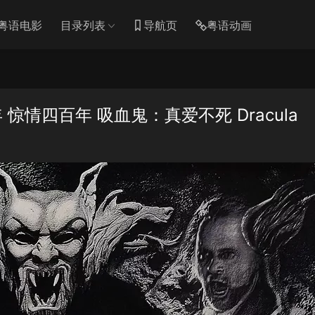
粤语电影
目录列表
导航页
粤语动画
情四百年 吸血鬼：真爱不死 Dracula