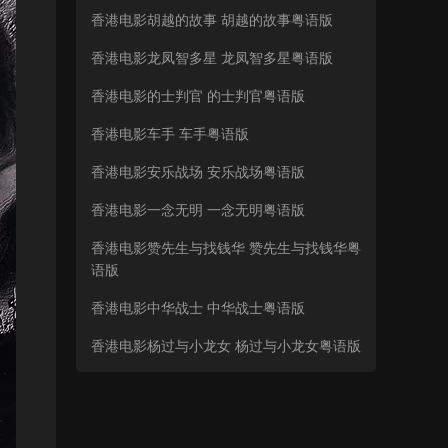
香港电影胡越的故事 胡越的故事粤语版
香港电影龙凤智多星 龙凤智多星粤语版
香港电影的士判官 的士判官粤语版
香港电影车手 车手粤语版
香港电影安乐战场 安乐战场粤语版
香港电影一念无明 一念无明粤语版
香港电影赞先生与找钱华 赞先生与找钱华粤
语版
香港电影中华战士 中华战士粤语版
香港电影杨过与小龙女 杨过与小龙女粤语版