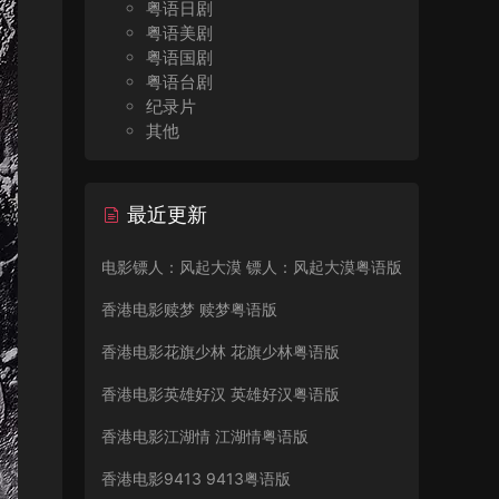
粤语日剧
粤语美剧
粤语国剧
粤语台剧
纪录片
其他
最近更新
电影镖人：风起大漠 镖人：风起大漠粤语版
香港电影赎梦 赎梦粤语版
香港电影花旗少林 花旗少林粤语版
香港电影英雄好汉 英雄好汉粤语版
香港电影江湖情 江湖情粤语版
香港电影9413 9413粤语版