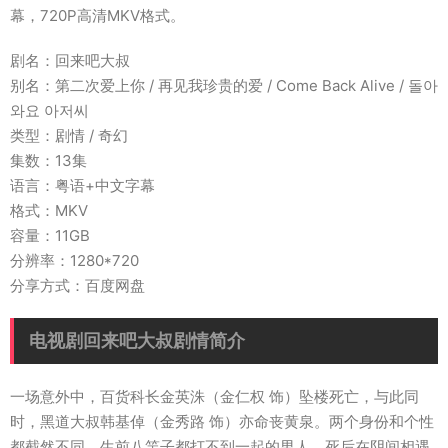
幕，720P高清MKV格式。
剧名：回来吧大叔
别名：第二次爱上你 / 再见我珍贵的爱 / Come Back Alive / 돌아
와요 아저씨
类型：剧情 / 奇幻
集数：13集
语言：粤语+中文字幕
格式：MKV
容量：11GB
分辨率：1280*720
分享方式：百度网盘
电视剧回来吧大叔剧情简介
一场意外中，百货科长金英洙（金仁权 饰）坠楼死亡，与此同
时，黑道大叔韩基倬（金秀路 饰）亦命丧黄泉。两个身份和个性
都截然不同，生前八竿子都打不到一起的男人，死后在阴间相遇