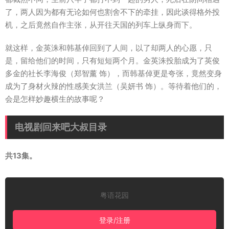
了，两人因为都有无论如何也割舍不下的牵挂，因此谈得格外投
机，之后竟然自作主张，从开往天国的列车上纵身而下。
就这样，金英洙和韩基倬回到了人间，以了却两人的心愿，只
是，留给他们的时间，只有短短两个月。金英洙投胎成为了英俊
多金的社长李海俊（郑智薰 饰），而韩基倬更是夸张，竟然变身
成为了身材火辣的性感美女洪兰（吴妍书 饰）。等待着他们的，
会是怎样妙趣横生的故事呢？
电视剧回来吧大叔目录
共13集。
粤语花园
登录/注册