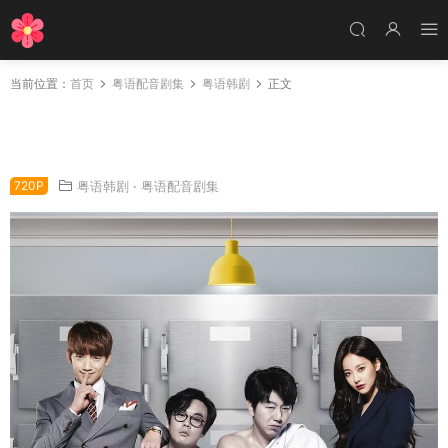
当前位置：
首页
粤语配音剧集
粤语韩剧
正文
韩剧回来吧大叔粤语配音版全13集 第二次爱上你
粤语版
720P
粤语韩剧
·
粤语配音剧集