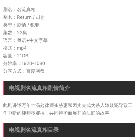
剧名：名流真相
别名：Return / 리턴
类型：剧情 / 犯罪
集数：22集
语言：粤语+中文字幕
格式：mp4
容量：21GB
分辨率：1920*1080
分享方式：百度网盘
电视剧名流真相剧情简介
此剧讲述万年土汤匙律师崔慈惠和因丈夫成为杀人嫌疑犯导致工
作中断的律师琴娜拉，共同辩护而展开的法庭的故事
电视剧名流真相目录