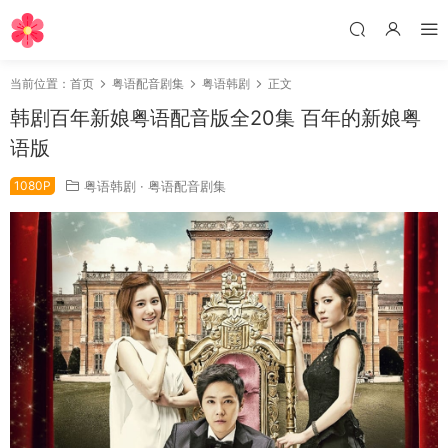
当前位置：
首页
粤语配音剧集
粤语韩剧
正文
韩剧百年新娘粤语配音版全20集 百年的新娘粤
语版
1080P
粤语韩剧
·
粤语配音剧集