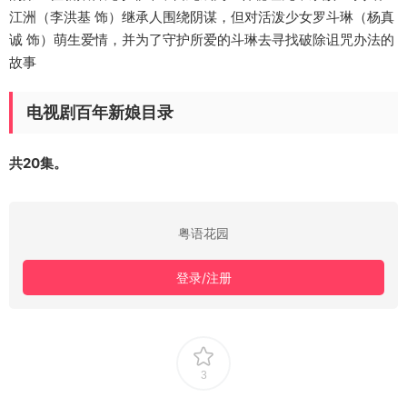
江洲（李洪基 饰）继承人围绕阴谋，但对活泼少女罗斗琳（杨真
诚 饰）萌生爱情，并为了守护所爱的斗琳去寻找破除诅咒办法的
故事
电视剧百年新娘目录
共20集。
粤语花园
登录/注册
3