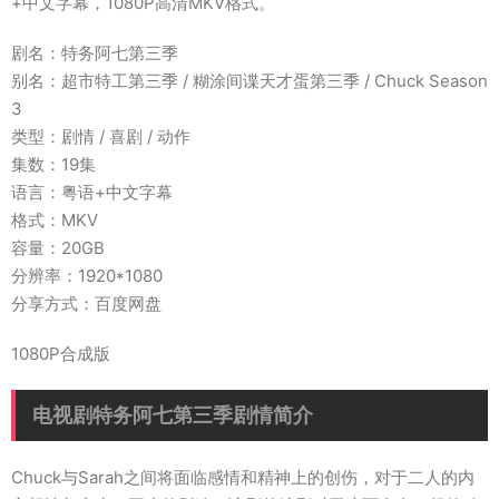
+中文字幕，1080P高清MKV格式。
剧名：特务阿七第三季
别名：超市特工第三季 / 糊涂间谍天才蛋第三季 / Chuck Season
3
类型：剧情 / 喜剧 / 动作
集数：19集
语言：粤语+中文字幕
格式：MKV
容量：20GB
分辨率：1920*1080
分享方式：百度网盘
1080P合成版
电视剧特务阿七第三季剧情简介
Chuck与Sarah之间将面临感情和精神上的创伤，对于二人的内