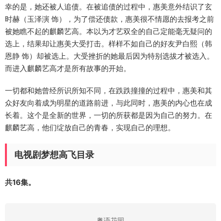
幸的是，她还被人追债。在被追债的过程中，惠美意外结识了玄
时赫（玉泽演 饰），为了偿还债款，惠美很不情愿的去报考之前
被她瞧不起的麒麟艺高。本以为才艺双全的自己定能毫无疑问的
选上，结果却让惠美大受打击。样样不如自己的好友尹白熙（韩
恩静 饰）却被选上。大受挫折的她最后因为特别选拔才被选入。
而进入麒麟艺高才是所有故事的开始。
一切都和她曾经所识所知不同，在跌跌撞撞的过程中，惠美和其
众好友向着成为明星的道路前进，与此同时，惠美的内心也在成
长着。这个是全新的世界，一切的所获都是因为自己的努力。在
麒麟艺高，他们绽放自己的青春，实现自己的理想。
电视剧梦想高飞目录
共16集。
粤语花园