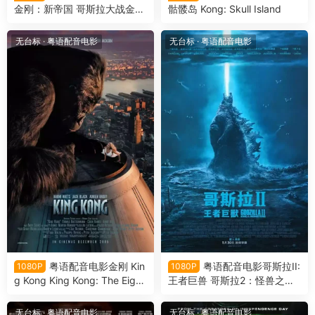
金刚：新帝国 哥斯拉大战金刚
骷髅岛 Kong: Skull Island
2：帝国崛起 哥吉拉与金刚：
新帝国 Godzilla x Kong: The
无台标
·
粤语配音电影
无台标
·
粤语配音电影
New Empire
粤语配音电影金刚 Kin
粤语配音电影哥斯拉II:
1080P
1080P
g Kong King Kong: The Eight
王者巨兽 哥斯拉2：怪兽之王
h Wonder of the World 金刚2
哥吉拉II怪兽之王 Godzilla: Ki
005
ng of the Monsters 哥斯拉20
无台标
·
粤语配音电影
无台标
·
粤语配音电影