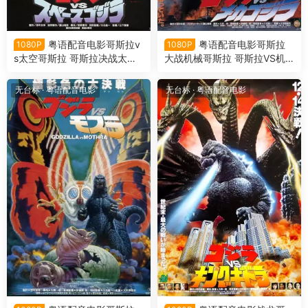
粤语配音电影哥斯拉v
粤语配音电影哥斯拉
1080P
1080P
s太空哥斯拉 哥斯拉决战太空
大战机械哥斯拉 哥斯拉VS机
哥斯拉 哥吉拉决战太空哥吉拉
械哥斯拉 暴龙诞生 ゴジラvs
ゴジラvsスペースゴジラ
メカゴジラ
无台标
·
粤语配音电影
无台标
·
粤语配音电影