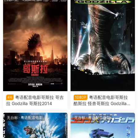
19
粤语配音电影哥斯拉 哥吉
粤语配音电影哥斯拉
4K
1080P
拉 Godzilla 哥斯拉2014
酷斯拉 怪兽哥斯拉 Godzilla
哥斯拉1998
无台标
·
粤语配音电影
无台标
·
粤语配音电影