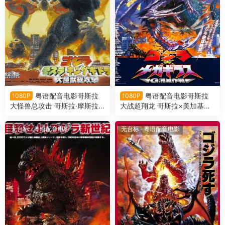
粤语配音电影哥斯拉
粤语配音电影哥斯拉
1080P
1080P
大怪兽总攻击 哥斯拉·摩斯拉·
大战超翔龙 哥斯拉×美加基拉
王者基多拉 大怪兽总攻击 终
斯 G消灭作战 哥吉拉大战蝶龙
极酷斯拉 ゴジラ・モスラ・キ
ゴジラ×メガギラス G消滅作
无台标
·
粤语配音电影
无台标
·
粤语配音电影
ングギドラ 大怪獣総攻撃
戦