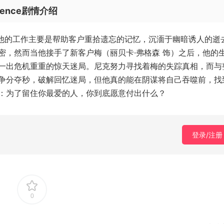
cence剧情介绍
。他的工作主要是帮助客户重拾遗忘的记忆，沉湎于幽暗诱人的逝
密，然而当他接手了新客户梅（丽贝卡·弗格森 饰）之后，他的
一出危机重重的惊天迷局。尼克努力寻找着梅的失踪真相，而与
争分夺秒，破解回忆迷局，但他真的能在阴谋将自己吞噬前，找
：为了留住你最爱的人，你到底愿意付出什么？
登录/注册
0