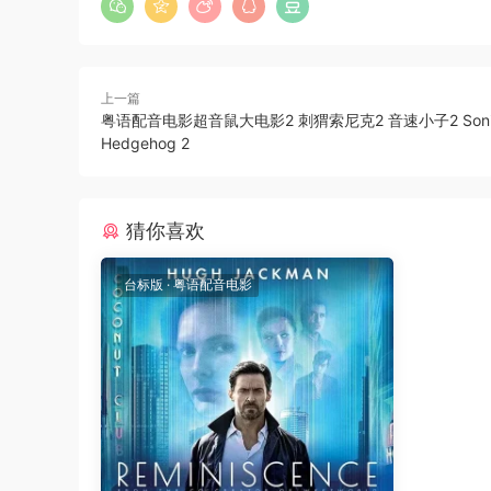
上一篇
粤语配音电影超音鼠大电影2 刺猬索尼克2 音速小子2 Sonic
Hedgehog 2
猜你喜欢
台标版
·
粤语配音电影