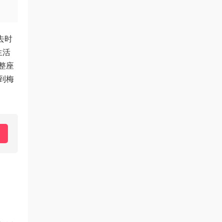
去时
生活
整座
到梅