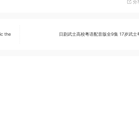
分
 the
日剧武士高校粤语配音版全9集 17岁武士