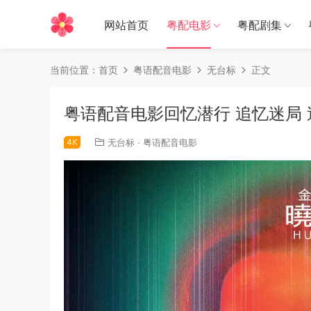
网站首页
粤配电影
粤配剧集
当前位置：
首页
粤语配音电影
无台标
正文
粤语配音电影回忆潜行 追忆迷局 追忆人
4K
无台标
·
粤语配音电影