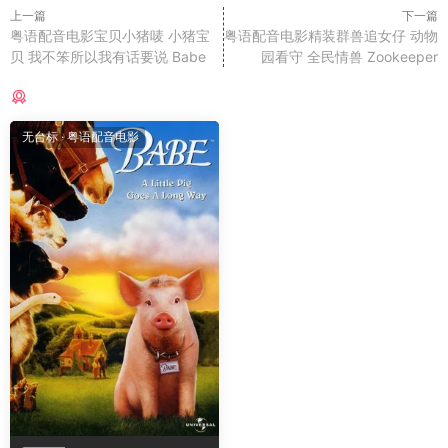
上一篇
下一篇
粤语配音电影宝贝小猪唛 小猪宝
粤语配音电影精装群兽追女仔 动物
贝 我不笨所以我有话要说 Babe
园看守 全民情兽 Zookeeper
猜你喜欢
无台标
·
粤语配音电影