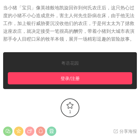
当小猪「宝贝」像英雄般地凯旋回诈到何氏农庄后，这只热心过
度的小猪不小心造成意外，害主人何先生卧病在床，由于他无法
工作，加上银行威胁要沉没收他们的农庄，于是何太太为了拯救
这座农庄，就决定接受一笔很高的酬劳，带着小猪到大城市表演
那手令人目瞪口呆的牧羊本领，展开一场精彩逗趣的冒险故事。
粤语花园
登录/注册
1
分享海报