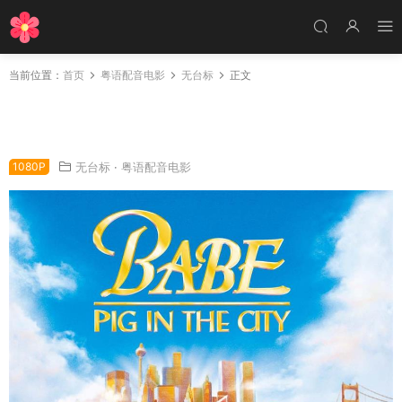
当前位置：
首页
粤语配音电影
无台标
正文
粤语配音电影宝贝小猪唛2 小猪宝贝2 我很乖因
为我要出国 Babe: Pig in the City
1080P
无台标
·
粤语配音电影