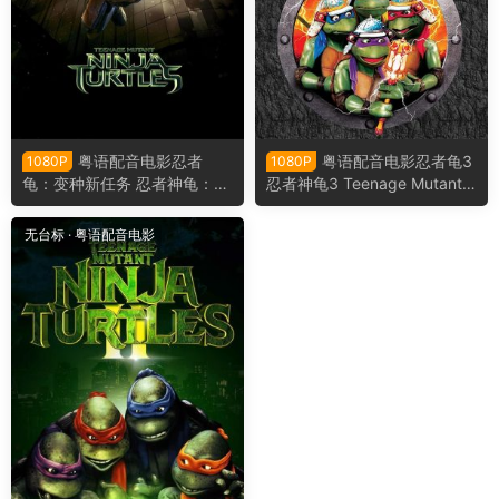
粤语配音电影忍者
粤语配音电影忍者龟3
1080P
1080P
龟：变种新任务 忍者神龟：变
忍者神龟3 Teenage Mutant
种时代 忍者龟：变种世代 Tee
Ninja Turtles III
nage Mutant Ninja Turtles
无台标
·
粤语配音电影