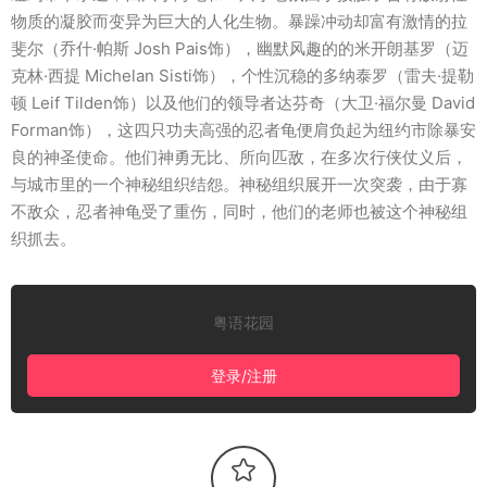
物质的凝胶而变异为巨大的人化生物。暴躁冲动却富有激情的拉
斐尔（乔什·帕斯 Josh Pais饰），幽默风趣的的米开朗基罗（迈
克林·西提 Michelan Sisti饰），个性沉稳的多纳泰罗（雷夫·提勒
顿 Leif Tilden饰）以及他们的领导者达芬奇（大卫·福尔曼 David
Forman饰），这四只功夫高强的忍者龟便肩负起为纽约市除暴安
良的神圣使命。他们神勇无比、所向匹敌，在多次行侠仗义后，
与城市里的一个神秘组织结怨。神秘组织展开一次突袭，由于寡
不敌众，忍者神龟受了重伤，同时，他们的老师也被这个神秘组
织抓去。
粤语花园
登录/注册