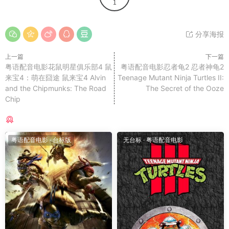
1
分享海报
上一篇
下一篇
粤语配音电影花鼠明星俱乐部4 鼠
粤语配音电影忍者龟2 忍者神龟2
来宝4：萌在囧途 鼠来宝4 Alvin
Teenage Mutant Ninja Turtles II:
and the Chipmunks: The Road
The Secret of the Ooze
Chip
猜你喜欢
粤语配音电影
·
台标版
无台标
·
粤语配音电影