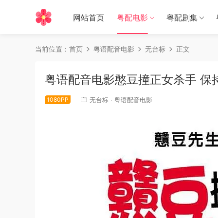
网站首页
粤配电影
粤配剧集
当前位置：
首页
粤语配音电影
无台标
正文
粤语配音电影憨豆撞正女杀手 保持缄默
1080PP
无台标
·
粤语配音电影