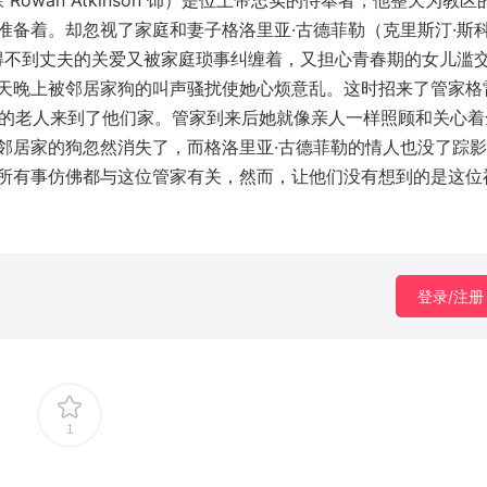
owan Atkinson 饰）是位上帝忠实的侍奉者，他整天为教区
备着。却忽视了家庭和妻子格洛里亚·古德菲勒（克里斯汀·斯科
的感受。妻子得不到丈夫的关爱又被家庭琐事纠缠着，又担心青春期的女儿滥
天晚上被邻居家狗的叫声骚扰使她心烦意乱。这时招来了管家格
，这位慈祥的老人来到了他们家。管家到来后她就像亲人一样照顾和关心
邻居家的狗忽然消失了，而格洛里亚·古德菲勒的情人也没了踪
所有事仿佛都与这位管家有关，然而，让他们没有想到的是这位
登录/注册
1