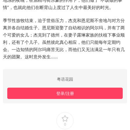
地冻的夜晚，在酒精与荷尔蒙的作用下，他们做了“不该做的事
情”，也就此他们在断背山上度过了人生中最美好的时光。
季节性放牧结束，迫于世俗压力，杰克和恩尼斯不舍地与对方分
离并各自结婚生子。恩尼斯迎娶了自幼相识的阿尔玛，并有了两
个可爱的女儿；杰克到了德州，在妻子露琳家族的扶植下事业顺
利，还有了个儿子。虽然彼此真心相应，他们只能每年定期约
会。一边知情的阿尔玛痛苦无比，而他们又无法满足一年只有几
天的团聚。这时意外发生……
粤语花园
登录/注册
0