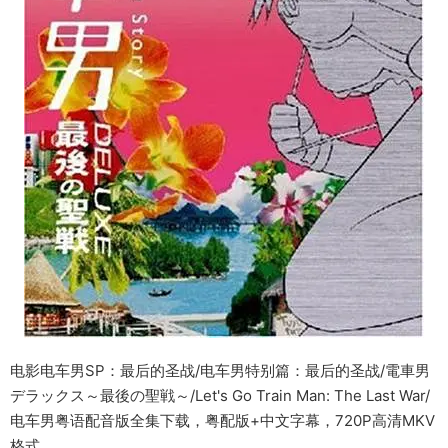
电影电车男SP：最后的圣战/电车男特别篇：最后的圣战/電車男
デラックス～最後の聖戦～/Let's Go Train Man: The Last War/
电车男粤语配音版全集下载，粤配版+中文字幕，720P高清MKV
格式。