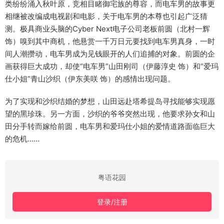
类纷纷涌入秋叶原，竞相目睹御宅族的尊容，而电车男的故事更
相继被改编成电视剧和电影，关于电车男的本尊也引起广泛猜
测。极具商业头脑的Cyber Next电子公司老板前圆（北村一辉
饰）嗅到其中商机，他悬赏一千万日元要找到电车男真身，一时
间人潮攒动，电车男成为见钱眼开的人们追捕的对象。前圆的企
画获得巨大成功，却使“电车男”山田刚司（伊藤淳史 饰）和“爱玛
仕小姐”青山沙织（伊东美咲 饰）的感情出现问题。
为了实现和沙织结婚的梦想，山田远赴塔希提岛寻找能够实现愿
望的黑珍珠。另一方面，沙织的爷爷突然出现，他要求孙女和山
田分手转而嫁给前圆，电车男和爱玛仕小姐的爱情道路面临巨大
的危机……
粤语花园
登录/注册