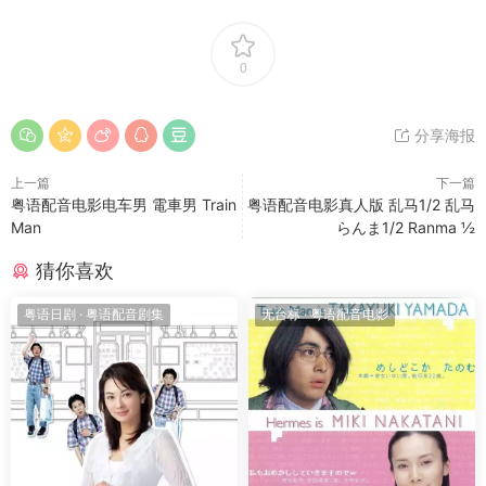
0
分享海报
上一篇
下一篇
粤语配音电影电车男 電車男 Train
粤语配音电影真人版 乱马1/2 乱马
Man
らんま1/2 Ranma ½
猜你喜欢
粤语日剧
·
粤语配音剧集
无台标
·
粤语配音电影