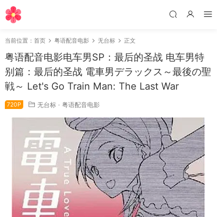
当前位置：
首页
粤语配音电影
无台标
正文
粤语配音电影电车男SP：最后的圣战 电车男特
别篇：最后的圣战 電車男デラックス～最後の聖
戦～ Let's Go Train Man: The Last War
720P
无台标
·
粤语配音电影