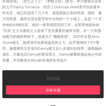
罗德游戏》《死亡占卜2》《梦醒之前》)执导。本片聚焦闪灵里
的儿子Danny Torrance，经历了Overlook Hotel里可怕的童年
时光后，他已经流浪了几十年，渴望摆脱父亲的绝望、酒精、暴
力等特质，最终定居在新罕布什尔州的一个小镇上，这是一个支
持他的AA制社区，他在一家养老院找到工作，在那里他残余的
“闪灵”之力为垂死之人提供了至关重要的最终安慰。在一只有预
知能力的猫的帮助下，他成为了“睡眠医师”。2001年女婴Abra
Stone诞生，她逐渐开始展现超自然之力，似乎预测到了911事
件。她缓慢而无意地与Danny建立起心灵感应的纽带，随着她的
成长，力量也比Danny的更加强大，Danny被重新激起他心中的
恶魔，并召唤他为Abra的灵魂和生存战斗。
粤语花园
登录/注册