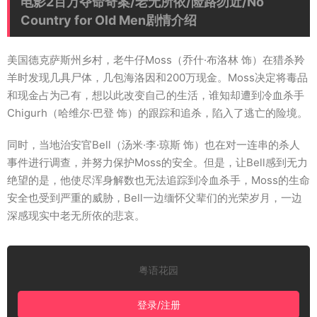
电影2百万夺命奇案/老无所依/险路勿近/No
Country for Old Men剧情介绍
美国德克萨斯州乡村，老牛仔Moss（乔什·布洛林 饰）在猎杀羚
羊时发现几具尸体，几包海洛因和200万现金。Moss决定将毒品
和现金占为己有，想以此改变自己的生活，谁知却遭到冷血杀手
Chigurh（哈维尔·巴登 饰）的跟踪和追杀，陷入了逃亡的险境。
同时，当地治安官Bell（汤米·李·琼斯 饰）也在对一连串的杀人
事件进行调查，并努力保护Moss的安全。但是，让Bell感到无力
绝望的是，他使尽浑身解数也无法追踪到冷血杀手，Moss的生命
安全也受到严重的威胁，Bell一边缅怀父辈们的光荣岁月，一边
深感现实中老无所依的悲哀。
粤语花园
登录/注册