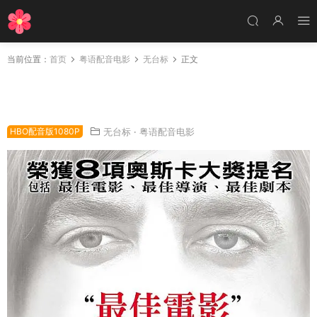
当前位置：
首页
粤语配音电影
无台标
正文
粤语配音电影2百万夺命奇案 老无所依 险路勿近
No Country for Old Men
HBO配音版1080P
无台标
·
粤语配音电影