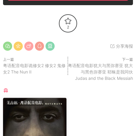
2
分享海报
上一篇
下一篇
粤语配音电影诡修女2 修女2 鬼修
粤语配音电影犹大与黑弥赛亚 犹大
女2 The Nun II
与黑色弥赛亚 耶稣是我同伙
Judas and the Black Messiah
猜你喜欢
无台标
·
粤语配音电影