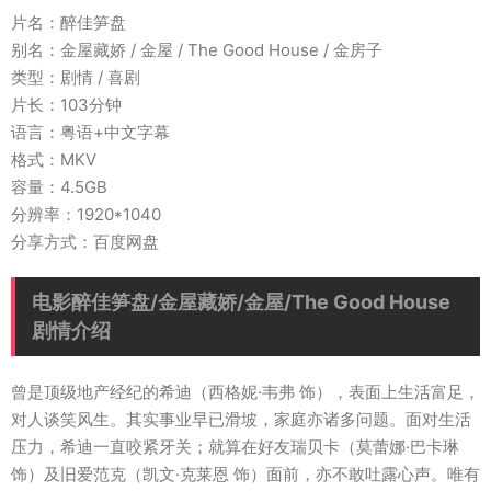
片名：醉佳笋盘
别名：金屋藏娇 / 金屋 / The Good House / 金房子
类型：剧情 / 喜剧
片长：103分钟
语言：粤语+中文字幕
格式：MKV
容量：4.5GB
分辨率：1920*1040
分享方式：百度网盘
电影醉佳笋盘/金屋藏娇/金屋/The Good House
剧情介绍
曾是顶级地产经纪的希迪（西格妮·韦弗 饰），表面上生活富足，
对人谈笑风生。其实事业早已滑坡，家庭亦诸多问题。面对生活
压力，希迪一直咬紧牙关；就算在好友瑞贝卡（莫蕾娜·巴卡琳
饰）及旧爱范克（凯文·克莱恩 饰）面前，亦不敢吐露心声。唯有