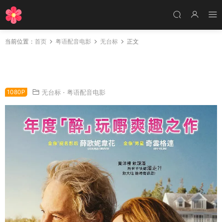
当前位置：
首页
粤语配音电影
无台标
正文
粤语配音电影醉佳笋盘 金屋藏娇 金屋 The Goo
d House
1080P
无台标
·
粤语配音电影