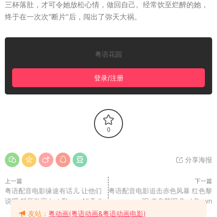
三杯落肚，才可令她放松心情，做回自己。经常饮至烂醉的她，
终于在一次次“断片”后，闯出了弥天大祸。
粤语花园
登录/注册
0
分享海报
上一篇
下一篇
粤语配音电影缘途有话儿 让他们
粤语配音电影追击赤色风暴 红色黎
说吧 畅所欲言 Let Them All Talk
明 赤色黎明 Red Dawn
友站：
粤动画(粤语动画&粤语动画电影)