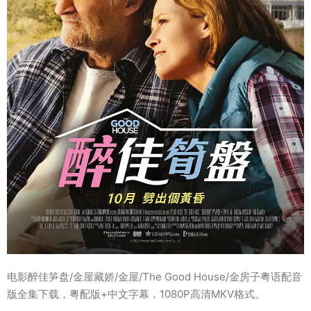
电影醉佳笋盘/金屋藏娇/金屋/The Good House/金房子粤语配音
版全集下载，粤配版+中文字幕，1080P高清MKV格式。