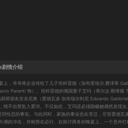
ve剧情介绍
，爷爷将企业传给了儿子坦科雷德（加布里埃尔.费泽蒂 Gabri
avio Parenti 饰）。坦科雷德的俄国妻子艾玛（蒂尔达·斯维顿 Ti
朋友安东尼奥（爱德瓦多·加布瑞尔利尼 Edoardo Gabbrielli
，情不自禁坠入爱河。不仅如此，艾玛还必须隐瞒她偶然发现女
er 饰）是同性恋的事实。与此同时，家族的事业也在变迁，尽管爱德瓦
大潮的冲击，并购势在必行。在探讨商务的晚宴上，一个意外打