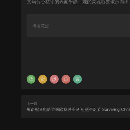
艾玛苦心枯守的表面平静，她的灵魂就要破茧而出
粤语花园
上一篇
粤语配音电影谁来陪我过圣诞 煎熬圣诞节 Surviving Chris