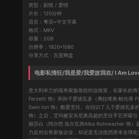
类型：剧情 / 爱情
片长：120分钟
语言：粤语+中文字幕
格式：MKV
容量：2GB
分辨率：1920*1080
分享方式：百度网盘
电影私情狂/我是爱/我爱故我在/ I Am Lo
意大利米兰的瑞奇家族靠纺织业致富，在家长的寿宴上
Ferzetti 饰）和孙子爱德瓦多（弗拉维奥·帕伦蒂 Fl
Swin ton 饰）酷爱烹饪。在结识了儿子爱德瓦多的厨师
饰）之后，艾玛被安东尼奥高超的烹饪手艺所吸引
丽莎白（阿尔芭·洛尔瓦彻Alba Rohrwach
力反对出售家族企业，却还是无法抵挡资本全球化