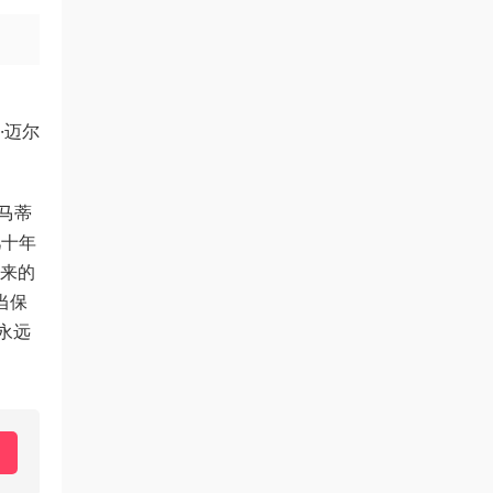
·迈尔
马蒂
几十年
以来的
当保
永远