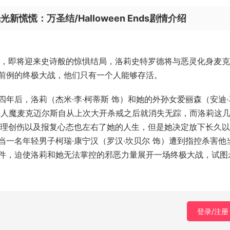
慌慌：万圣结/Halloween Ends剧情介绍
列，即将迎来史诗般的惊惧结局，洛莉史特罗德将与恶灵化身麦克
前例的终极大战，他们只有一个人能够存活。
年后，洛莉（杰米·李·柯蒂斯 饰）和她的外孙女爱丽森（安迪·
杀人魔麦克迈尔斯自从上次大开杀戒之后就消失无踪，而洛莉这
心理创伤以及报复心态也左右了她的人生，但是她决定放下长久
一名年轻男子柯瑞·康宁汉（罗汉·坎贝尔 饰）遭到指控杀害他
件，迫使洛莉和她无法掌控的邪恶力量展开一场终极大战，试图
登录/注册