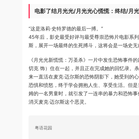
电影了结月光光/月光光心慌慌：终结/月光光新
“这是洛莉·史特罗德的最后一搏。”
45年后，影史最受好评与最受尊崇恐怖片电影系
斯，展开一场最终的生死搏斗，这将会是一场史无
《月光光新慌慌：万圣杀》一片中发生恐怖事件的四
切克 饰）住在一起，并且正在完成她的回忆录。
来一直活在麦克·迈尔斯的恐怖阴影下，她受到的
恐惧和愤怒，终于学会拥抱人生、享受生活。但是当
姆的一名男童时，就引发了一连串的暴力和恐怖事
消灭麦克·迈尔斯这个恶灵。
粤语花园