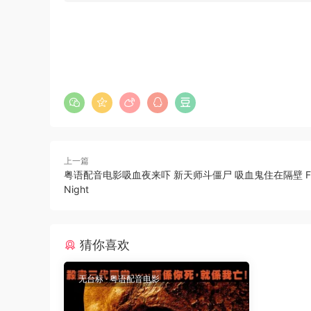
上一篇
粤语配音电影吸血夜来吓 新天师斗僵尸 吸血鬼住在隔壁 Fri
Night
猜你喜欢
无台标
·
粤语配音电影