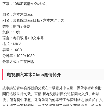
字幕，1080P高清MKV格式。
剧名：六本木Class
别名：梨泰院Class日版 / 六本木クラス
类型：剧情 / 喜剧
集数：13集
语言：粤日双语+中文字幕
格式：MKV
容量：14GB
分辨率：1920*1080
分享方式：百度网盘
电视剧六本木Class剧情简介
故事講述青年宮部新的父親在一場意外中去世，因肇事者出身財
閥而逃脫法律制裁。宮部 新為父親討回公道卻因此入獄。出獄
後，僅有初中學歷、還有前科的他辛苦工作攢到錢之 後終於在六
本木開了一家居酒屋，一路逆襲實現了自己的商業抱負，並向兇