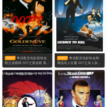
粤语配音电影新铁金
粤语配音电影铁金刚
1080P
1080P
刚之金眼睛 007之黄金眼 黄金
勇战杀人狂魔 007之杀人执照
眼 GoldenEye
致命执照 Licence to Kill
无台标
·
粤语配音电影
无台标
·
粤语配音电影