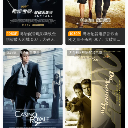
粤语配音电影新铁金
粤语配音电影新铁金
1080P
1080P
刚智破天凶城 007：大破天幕
刚之量子杀机 007：大破量子
杀机 007：空降危机 Skyfall
危机 007：量子危机 Quantu
m of Solace
无台标
·
粤语配音电影
无台标
·
粤语配音电影