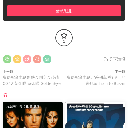
登录/注册
1
分享海报
上一篇
下一篇
粤语配音电影新铁金刚之金眼睛
粤语配音电影尸杀列车 釜山行 尸
007之黄金眼 黄金眼 GoldenEye
速列车 Train to Busan
猜你喜欢
无台标
·
粤语配音电影
无台标
·
粤语配音电影