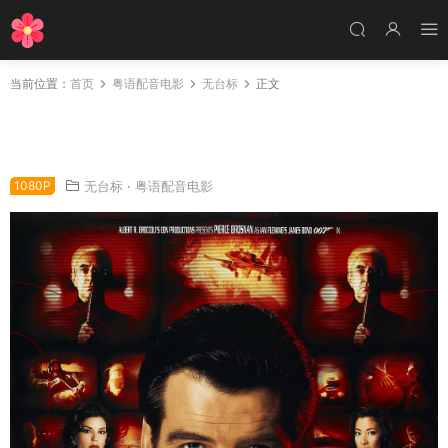
当前位置：
首页
粤语配音电影
无台标
正文
粤语配音电影新铁金刚之明日帝国 007之明日帝
国 致命关头 Tomorrow Never Dies
1080P
无台标
·
粤语配音电影