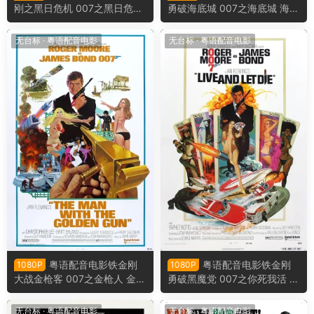
刚之黑日危机 007之黑日危机
勇破海底城 007之海底城 海底
黑日危机 The World Is Not En
城 The Spy Who Loved Me
ough
无台标
·
粤语配音电影
无台标
·
粤语配音电影
粤语配音电影铁金刚
粤语配音电影铁金刚
1080P
1080P
大战金枪客 007之金枪人 金枪
勇破黑魔党 007之你死我活 生
人 The Man with the Golden
死关头 Live and Let Die
Gun
无台标
·
粤语配音电影
无台标
·
粤语配音电影