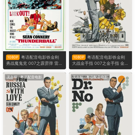
粤语配音电影铁金刚
粤语配音电影铁金刚
1080P
1080P
勇战魔鬼党 007之霹雳弹 雷电
大战金手指 007之金手指 金手
堡 Thunderball
指 Goldfinger
无台标
·
粤语配音电影
无台标
·
粤语配音电影