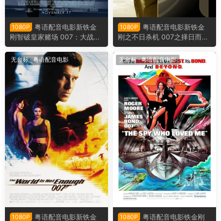
粤语配音电影新铁金
粤语配音电影新铁金
1080P
1080P
刚智破皇家赌场 007：大战皇
刚之不日杀机 007之择日而亡
家赌场 007首部曲：皇家夜总
007谁与争锋 Die Another Da
会 Casino Royale
y
无台标
·
粤语配音电影
无台标
·
粤语配音电影
粤语配音电影新铁金
粤语配音电影铁金刚
1080P
1080P