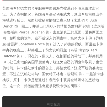
英国海军的德文郡号军舰在中国领海内被遭到不明鱼雷攻击沉
没。为了查明情况，英国海军决定动用武力，派出军舰前往出事
海域进行反击。然而却被秘密情报负责人M（朱迪·丹奇 Judi
Dench 饰）阻止，并派出代号007的情报员詹姆斯·邦德（皮尔斯
·布鲁斯南 Pierce Brosnan 饰）去查清真正的原因，避免两国之
间一触即发的战争。在不断深入的调查中，媒体大亨卡佛（乔纳
森·普雷斯 Jonathan Pryce 饰）进入了邦德的视线。而且在卡佛
举办的晚宴上，邦德遇上了前女友帕丽丝（泰瑞·海切尔 Teri
Hatcher 饰），现在的卡佛夫人。在帕丽丝的帮助下，邦德利用
GPS让已出动的英国军舰偏离了航道为自己的调查争取到了宝贵
的时间。从卡佛处偷来的设备上，邦德发现了沉没军舰的准确位
置，不过在沉船处却与中国女特工林惠（杨紫琼 饰）一起被卡佛
擒获。原来，卡佛是想通过引发战争来获得全球媒体的垄断地
位。这一次，邦德能否逃出魔掌捣毁卡佛的阴谋？
粤语花园