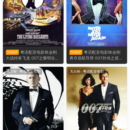
粤语配音电影铁金刚
粤语配音电影铁金刚
1080P
1080P
大战特务飞龙 007之黎明生机
勇夺巡航导弹 007外传之巡弋
黎明生机 The Living Daylight
飞弹 永不说不 Never Say Ne
s
ver Again
无台标
·
粤语配音电影
无台标
·
粤语配音电影