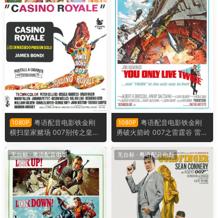
粤语配音电影铁金刚
粤语配音电影铁金刚
1080P
1080P
横扫皇家赌场 007别传之皇家
勇破火箭岭 007之雷霆谷 雷霆
夜总会 皇家夜总会 Casino Ro
谷 You Only Live Twice
yale
无台标
·
粤语配音电影
无台标
·
粤语配音电影