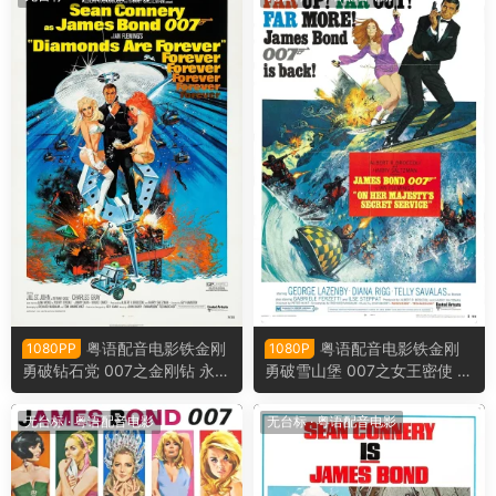
粤语配音电影铁金刚
粤语配音电影铁金刚
1080PP
1080P
勇破钻石党 007之金刚钻 永远
勇破雪山堡 007之女王密使 女
的钻石 Diamonds Are Foreve
王密使 On Her Majesty's Sec
r
ret Service
无台标
·
粤语配音电影
无台标
·
粤语配音电影