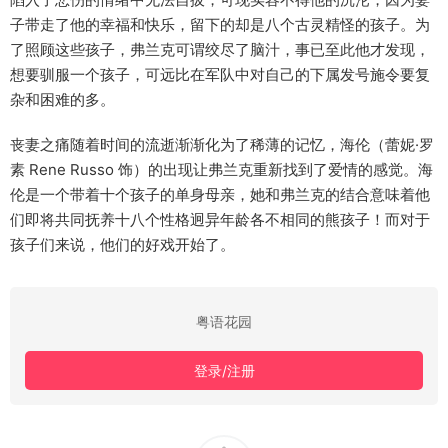
子带走了他的幸福和快乐，留下的却是八个古灵精怪的孩子。为
了照顾这些孩子，弗兰克可谓绞尽了脑汁，事已至此他才发现，
想要驯服一个孩子，可远比在军队中对自己的下属发号施令要复
杂和困难的多。
丧妻之痛随着时间的流逝渐渐化为了稀薄的记忆，海伦（蕾妮·罗
素 Rene Russo 饰）的出现让弗兰克重新找到了爱情的感觉。海
伦是一个带着十个孩子的单身母亲，她和弗兰克的结合意味着他
们即将共同抚养十八个性格迥异年龄各不相同的熊孩子！而对于
孩子们来说，他们的好戏开始了。
粤语花园
登录/注册