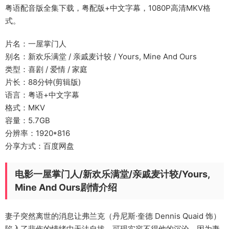
粤语配音版全集下载，粤配版+中文字幕，1080P高清MKV格
式。
片名：一屋掌门人
别名：新欢乐满堂 / 亲戚麦计较 / Yours, Mine And Ours
类型：喜剧 / 爱情 / 家庭
片长：88分钟(剪辑版)
语言：粤语+中文字幕
格式：MKV
容量：5.7GB
分辨率：1920*816
分享方式：百度网盘
电影一屋掌门人/新欢乐满堂/亲戚麦计较/Yours,
Mine And Ours剧情介绍
妻子突然离世的消息让弗兰克（丹尼斯·奎德 Dennis Quaid 饰）
陷入了悲伤的情绪中无法自拔，可现实容不得他的沉沦，因为妻