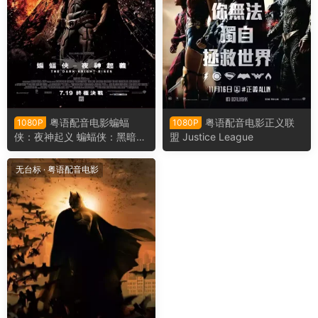
粤语配音电影蝙蝠
粤语配音电影正义联
1080P
1080P
侠：夜神起义 蝙蝠侠：黑暗骑
盟 Justice League
士崛起 黑暗骑士：黎明升起
蝙蝠侠前传3：黑暗骑士崛起
无台标
·
粤语配音电影
The Dark Knight Rises