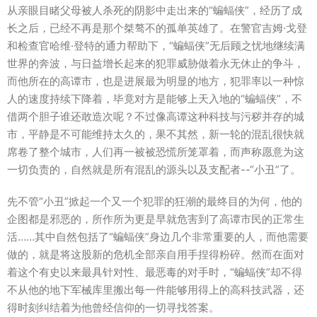
从亲眼目睹父母被人杀死的阴影中走出来的“蝙蝠侠”，经历了成
长之后，已经不再是那个桀骜不的孤单英雄了。在警官吉姆·戈登
和检查官哈维·登特的通力帮助下，“蝙蝠侠”无后顾之忧地继续满
世界的奔波，与日益增长起来的犯罪威胁做着永无休止的争斗，
而他所在的高谭市，也是进展最为明显的地方，犯罪率以一种惊
人的速度持续下降着，毕竟对方是能够上天入地的“蝙蝠侠”，不
借两个胆子谁还敢造次呢？不过像高谭这种科技与污秽并存的城
市，平静是不可能维持太久的，果不其然，新一轮的混乱很快就
席卷了整个城市，人们再一被被恐慌所笼罩着，而声称愿意为这
一切负责的，自然就是所有混乱的源头以及支配者--“小丑”了。
先不管“小丑”掀起一个又一个犯罪的狂潮的最终目的为何，他的
企图都是邪恶的，所作所为更是早就危害到了高谭市民的正常生
活……其中自然包括了“蝙蝠侠”身边几个非常重要的人，而他需要
做的，就是将这股新的危机全部亲自用手捏得粉碎。然而在面对
着这个有史以来最具针对性、最恶毒的对手时，“蝙蝠侠”却不得
不从他的地下军械库里搬出每一件能够用得上的高科技武器，还
得时刻纠结着为他曾经信仰的一切寻找答案。