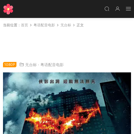
当前位置：
首页
粤语配音电影
无台标
正文
粤语配音电影蝙蝠侠-黑夜之神 蝙蝠侠：黑暗骑
士 黑暗骑士 蝙蝠侠前传2：黑暗骑士 The Dark
Knight
1080P
无台标
·
粤语配音电影