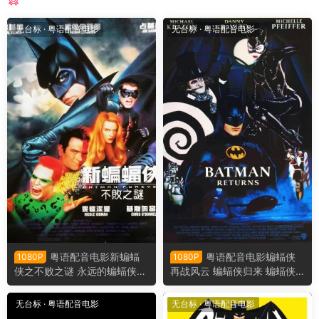
猜你喜欢
无台标
·
粤语配音电影
无台标
·
粤语配音电影
粤语配音电影新蝙蝠
粤语配音电影蝙蝠侠
1080P
1080P
侠之不败之谜 永远的蝙蝠侠
再战风云 蝙蝠侠归来 蝙蝠侠2
蝙蝠侠3 Batman Forever
Batman Returns
无台标
·
粤语配音电影
无台标
·
粤语配音电影