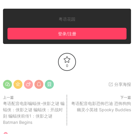
粤语花园
登录/注册
0
分享海报
上一篇
下一篇
粤语配音电影蝙蝠侠-侠影之谜 蝙
粤语配音电影恐怖巴迪 恐怖狗狗
蝠侠：侠影之谜 蝙蝠侠：开战时
幽灵小英雄 Spooky Buddies
刻 蝙蝠侠前传1：侠影之谜
Batman Begins