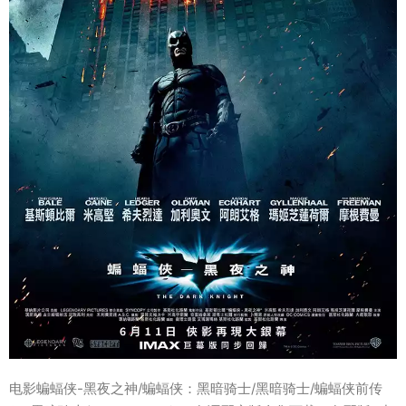
电影蝙蝠侠-黑夜之神/蝙蝠侠：黑暗骑士/黑暗骑士/蝙蝠侠前传