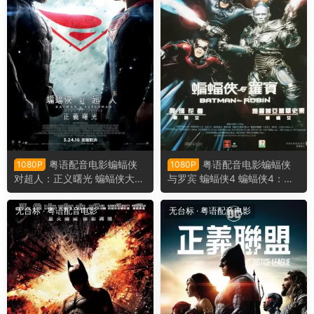
粤语配音电影蝙蝠侠
粤语配音电影蝙蝠侠
1080P
1080P
对超人：正义曙光 蝙蝠侠大战
与罗宾 蝙蝠侠4 蝙蝠侠4：急
超人：正义黎明 蝙蝠侠大战超
冻人 Batman & Robin
人 Batman v Superman: Daw
无台标
·
粤语配音电影
无台标
·
粤语配音电影
n of Justice