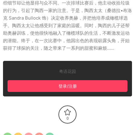
些细节却让他显得与众不同。一次排球比赛后，他主动收拾垃圾
的行为，引起了陶西一家的注意。于是，陶西太太（桑德拉•布洛
克 Sandra Bullock 饰）决定收养奥赫，并把他培养成橄榄球选
手。陶西太太让他感受到了家庭的温暖。同时，陶西的儿子还帮
助奥赫训练，使他很快地融入了橄榄球队的生活，不断激发运动
的潜能。终于，在一次比赛中，他因出色的表现崭露头角，开始
获得了球探的关注，随之带来了一系列的甜蜜和麻烦……
粤语花园
登录/注册
0