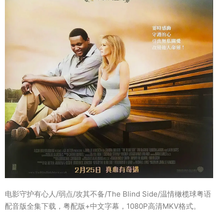
电影守护有心人/弱点/攻其不备/The Blind Side/温情橄榄球粤语
配音版全集下载，粤配版+中文字幕，1080P高清MKV格式。