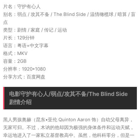
片名：守护有心人
别名：弱点 / 攻其不备 / The Blind Side / 温情橄榄球 / 暗算 / 盲
点
类型：剧情 / 家庭 / 传记 / 运动
片长：129分钟
语言：粤语+中文字幕
格式：MKV
容量：2GB
分辨率：1920*1080
分享方式：百度网盘
电影守护有心人/弱点/攻其不备/The Blind Side
剧情介绍
黑人男孩奥赫（昆东•亚伦 Quinton Aaron 饰）自幼父母离异，
无家可归。不过，木讷的他却因为极强的身体条件和运动天赋，
幸运地进入了一家私立基督教高中。虽然，他科科零分，但是一