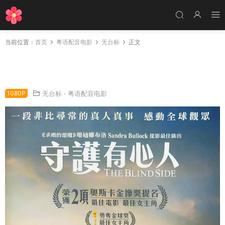
当前位置：
首页
粤语配音电影
无台标
正文
粤语配音电影守护有心人 弱点 攻其不备 The Bli
nd Side
1080P
无台标
·
粤语配音电影