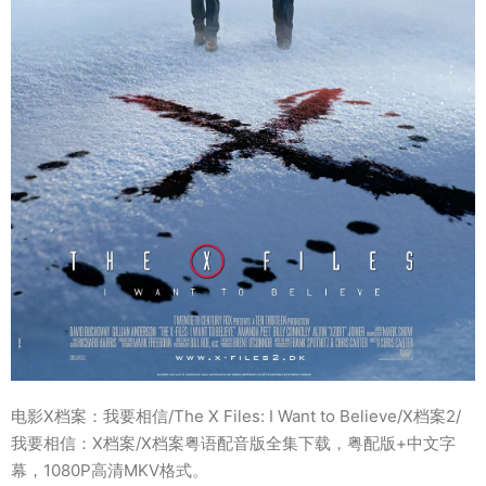
电影X档案：我要相信/The X Files: I Want to Believe/X档案2/
我要相信：X档案/X档案粤语配音版全集下载，粤配版+中文字
幕，1080P高清MKV格式。