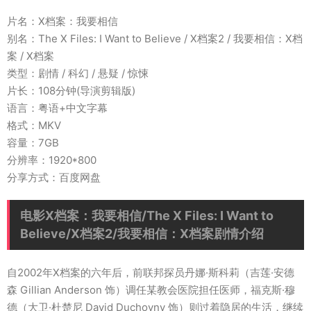
片名：X档案：我要相信
别名：The X Files: I Want to Believe / X档案2 / 我要相信：X档
案 / X档案
类型：剧情 / 科幻 / 悬疑 / 惊悚
片长：108分钟(导演剪辑版)
语言：粤语+中文字幕
格式：MKV
容量：7GB
分辨率：1920*800
分享方式：百度网盘
电影X档案：我要相信/The X Files: I Want to
Believe/X档案2/我要相信：X档案剧情介绍
自2002年X档案的六年后，前联邦探员丹娜·斯科莉（吉莲·安德
森 Gillian Anderson 饰）调任某教会医院担任医师，福克斯·穆
德（大卫·杜楚尼 David Duchovny 饰）则过着隐居的生活，继续