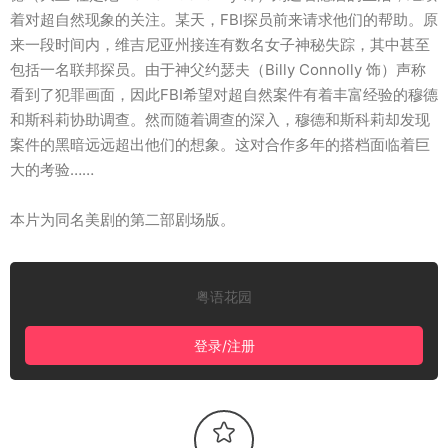
着对超自然现象的关注。某天，FBI探员前来请求他们的帮助。原
来一段时间内，维吉尼亚州接连有数名女子神秘失踪，其中甚至
包括一名联邦探员。由于神父约瑟夫（Billy Connolly 饰）声称
看到了犯罪画面，因此FBI希望对超自然案件有着丰富经验的穆德
和斯科莉协助调查。然而随着调查的深入，穆德和斯科莉却发现
案件的黑暗远远超出他们的想象。这对合作多年的搭档面临着巨
大的考验……
本片为同名美剧的第二部剧场版。
粤语花园
登录/注册