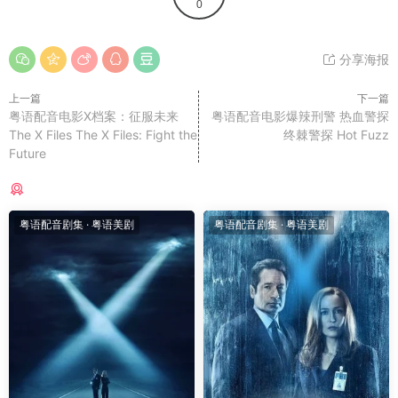
0
分享海报
上一篇
下一篇
粤语配音电影X档案：征服未来
粤语配音电影爆辣刑警 热血警探
The X Files The X Files: Fight the
终棘警探 Hot Fuzz
Future
猜你喜欢
粤语配音剧集
·
粤语美剧
粤语配音剧集
·
粤语美剧