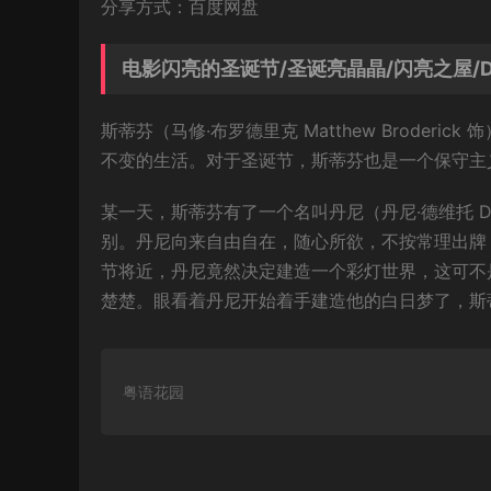
分享方式：百度网盘
电影闪亮的圣诞节/圣诞亮晶晶/闪亮之屋/Deck
斯蒂芬（马修·布罗德里克 Matthew Brode
不变的生活。对于圣诞节，斯蒂芬也是一个保守主
某一天，斯蒂芬有了一个名叫丹尼（丹尼·德维托 Da
别。丹尼向来自由自在，随心所欲，不按常理出牌
节将近，丹尼竟然决定建造一个彩灯世界，这可不
楚楚。眼看着丹尼开始着手建造他的白日梦了，斯
粤语花园