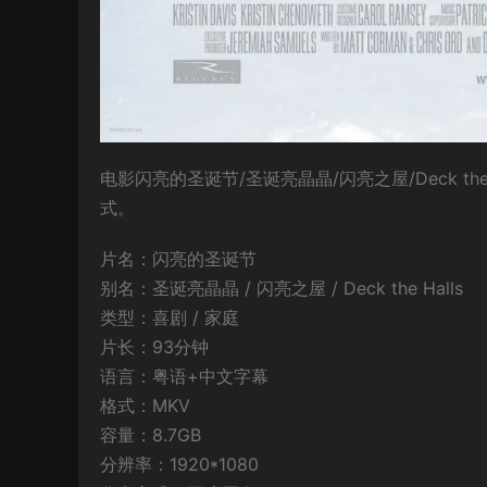
电影闪亮的圣诞节/圣诞亮晶晶/闪亮之屋/Deck th
式。
片名：闪亮的圣诞节
别名：圣诞亮晶晶 / 闪亮之屋 / Deck the Halls
类型：喜剧 / 家庭
片长：93分钟
语言：粤语+中文字幕
格式：MKV
容量：8.7GB
分辨率：1920*1080