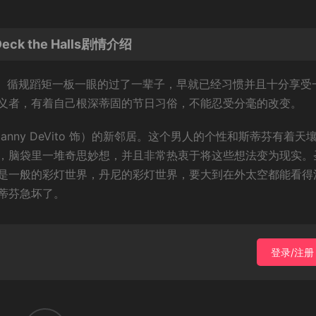
 the Halls剧情介绍
rick 饰）循规蹈矩一板一眼的过了一辈子，早就已经习惯并且十分享受
义者，有着自己根深蒂固的节日习俗，不能忍受分毫的改变。
nny DeVito 饰）的新邻居。这个男人的个性和斯蒂芬有着天
，脑袋里一堆奇思妙想，并且非常热衷于将这些想法变为现实。
是一般的彩灯世界，丹尼的彩灯世界，要大到在外太空都能看得
蒂芬急坏了。
登录/注册