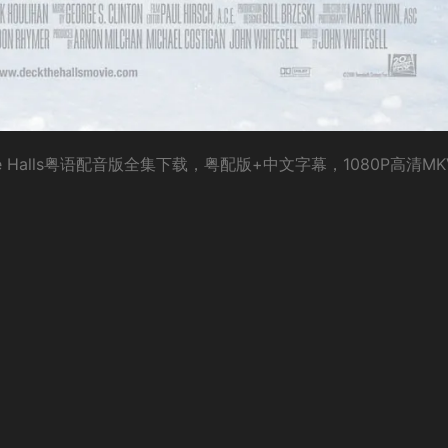
e Halls粤语配音版全集下载，粤配版+中文字幕，1080P高清MK