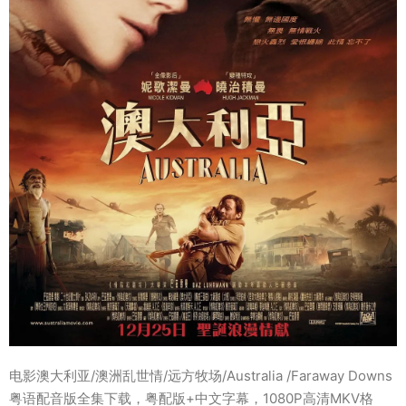
电影澳大利亚/澳洲乱世情/远方牧场/Australia /Faraway Downs
粤语配音版全集下载，粤配版+中文字幕，1080P高清MKV格