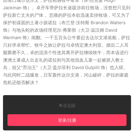
部港口城市达尔文，萨拉相遇牧牛者卓（休·杰克曼 Hugh
Jackman 饰）。卓开车带萨拉长途跋涉前往牧场，没曾想只见到
萨拉新亡丈夫的尸体 。悲痛的萨拉本欲迅速卖掉牧场，可又为了
保护初谋面的土著小孩诺拉（布兰登·沃特斯 Brandon Walters
饰）与地头蛇的农场经理尼尔·弗莱彻（大卫·温汉姆 David
Wenham 饰）闹翻。一千五百头公牛要赶去达尔文港装船，萨拉
只好求卓帮忙。牧牛之旅让萨拉与卓情定澳大利亚。婚后二人耳
鬓厮磨不久，卓的流浪个性使其离开萨拉继续牧牛；而本该进行
澳洲土著成人出走礼的诺拉则与其他混血儿童一起被抓入教士
岛，祖父“乔治王”（大卫·盖尔菲利 David Gulpilil 饰）也入狱。
与此同时二战爆发，日军轰炸达尔文港，河山破碎，萨拉的家庭
危机还能否解决？
粤语花园
登录/注册