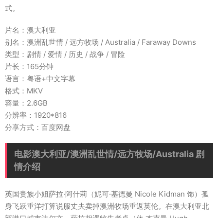
式。
片名：澳大利亚
别名：澳洲乱世情 / 远方牧场 / Australia / Faraway Downs
类型：剧情 / 爱情 / 历史 / 战争 / 冒险
片长：165分钟
语言：粤语+中文字幕
格式：MKV
容量：2.6GB
分辨率：1920*816
分享方式：百度网盘
电影澳大利亚/澳洲乱世情/远方牧场/Australia 剧
情介绍
英国贵族小姐萨拉·阿什莉（妮可·基德曼 Nicole Kidman 饰）孤
身飞跃重洋打算说服丈夫卖掉澳洲牧场重返英伦。在澳大利亚北