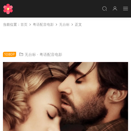
当前位置：
首页
粤语配音电影
无台标
正文
粤语配音电影澳大利亚 澳洲乱世情 远方牧场 Au
stralia
1080P
无台标
·
粤语配音电影