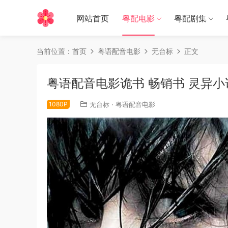
网站首页
粤配电影
粤配剧集
当前位置：
首页
粤语配音电影
无台标
正文
粤语配音电影诡书 畅销书 灵异小说 Be
1080P
无台标
·
粤语配音电影