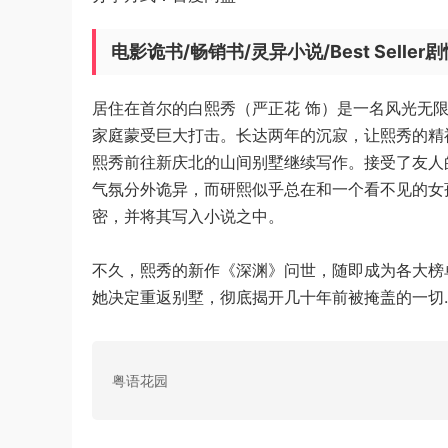
电影诡书/畅销书/灵异小说/Best Seller
居住在首尔的白熙秀（严正花 饰）是一名风光无
家庭蒙受巨大打击。长达两年的沉寂，让熙秀的精
熙秀前往新庆北的山间别墅继续写作。接受了友人
气氛分外诡异，而研熙似乎总在和一个看不见的女
密，并将其写入小说之中。
不久，熙秀的新作《深渊》问世，随即成为各大榜
她决定重返别墅，彻底揭开几十年前被掩盖的一切
粤语花园