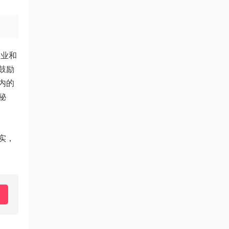
事业和
鼓励
内的
秘
实，