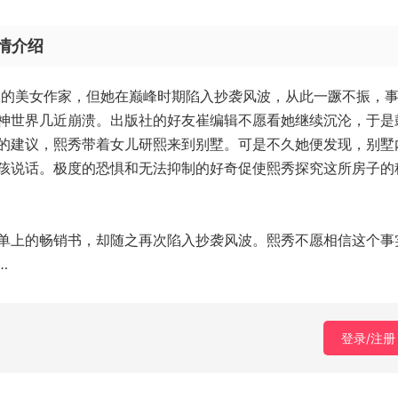
剧情介绍
限的美女作家，但她在巅峰时期陷入抄袭风波，从此一蹶不振，
神世界几近崩溃。出版社的好友崔编辑不愿看她继续沉沦，于是
的建议，熙秀带着女儿研熙来到别墅。可是不久她便发现，别墅
孩说话。极度的恐惧和无法抑制的好奇促使熙秀探究这所房子的
单上的畅销书，却随之再次陷入抄袭风波。熙秀不愿相信这个事
…
登录/注册