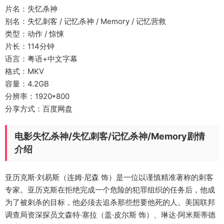
片名：失忆杀神
别名：失忆刺客 / 记忆杀神 / Memory / 记忆营救
类型：动作 / 惊悚
片长：114分钟
语言：粤语+中文字幕
格式：MKV
容量：4.2GB
分辨率：1920*800
分享方式：百度网盘
电影失忆杀神/失忆刺客/记忆杀神/Memory剧情
介绍
亚历克斯·刘易斯（连姆·尼森 饰）是一位以谨慎精准著称的刺客
专家。亚历克斯在拒绝完成一个危险的犯罪组织的任务后，他成
为了被刺杀的目标，他必须去追杀那些想要他死的人。美国联邦
调查局资深探员文森特·塞拉（盖·皮尔斯 饰）、琳达·阿米斯蒂德