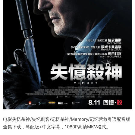
电影失忆杀神/失忆刺客/记忆杀神/Memory/记忆营救粤语配音版
全集下载，粤配版+中文字幕，1080P高清MKV格式。