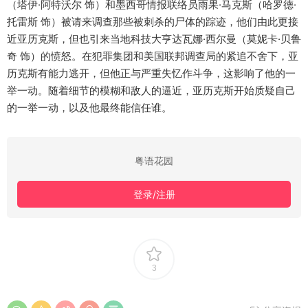
（塔伊·阿特沃尔 饰）和墨西哥情报联络员雨果·马克斯（哈罗德·
托雷斯 饰）被请来调查那些被刺杀的尸体的踪迹，他们由此更接
近亚历克斯，但也引来当地科技大亨达瓦娜·西尔曼（莫妮卡·贝鲁
奇 饰）的愤怒。在犯罪集团和美国联邦调查局的紧追不舍下，亚
历克斯有能力逃开，但他正与严重失忆作斗争，这影响了他的一
举一动。随着细节的模糊和敌人的逼近，亚历克斯开始质疑自己
的一举一动，以及他最终能信任谁。
粤语花园
登录/注册
3