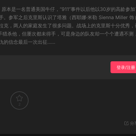
er 饰）原本是一名普通美国牛仔，“911”事件以后他以30岁的高龄参
之后克里斯认识了塔雅（西耶娜·米勒 Sienna Miller 饰
拉克，两人的家庭发生了很多问题。战场上的克里斯十分优秀，
击手猎杀他，但屡次都未得手，可是身边的队友却一个个遭遇不测
仇的信念最后一次出征……
登录/注册
2
分