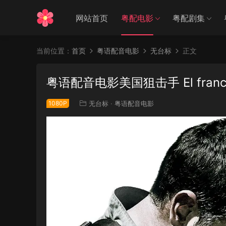
网站首页
粤配电影
粤配剧集
当前位置：
首页
粤语配音电影
无台标
正文
粤语配音电影美国狙击手 El francotir
1080P
无台标
·
粤语配音电影