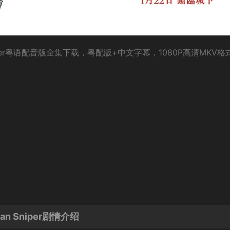
can Sniper粤语配音版全集下载，粤配版+中文字幕，1080P高清MKV
can Sniper剧情介绍